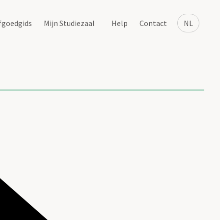
fgoedgids
Mijn Studiezaal
Help
Contact
NL