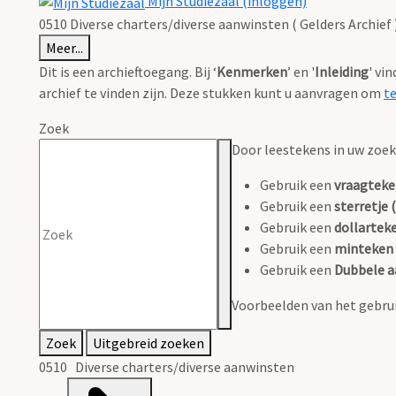
Mijn Studiezaal (inloggen)
0510 Diverse charters/diverse aanwinsten ( Gelders Archief 
Meer...
Dit is een archieftoegang. Bij ‘
Kenmerken
’ en '
Inleiding
' vi
archief te vinden zijn. Deze stukken kunt u aanvragen om
t
Zoek
Door leestekens in uw zoeko
Gebruik een
vraagteke
Gebruik een
sterretje (
Gebruik een
dollarteke
Gebruik een
minteken 
Gebruik een
Dubbele a
Voorbeelden van het gebrui
Zoek
Uitgebreid zoeken
0510 Diverse charters/diverse aanwinsten