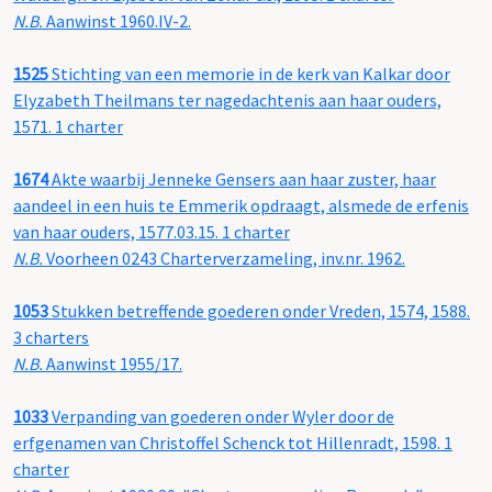
N.B.
Aanwinst 1960.IV-2.
1525
Stichting van een memorie in de kerk van Kalkar door
Elyzabeth Theilmans ter nagedachtenis aan haar ouders,
1571. 1 charter
1674
Akte waarbij Jenneke Gensers aan haar zuster, haar
aandeel in een huis te Emmerik opdraagt, alsmede de erfenis
van haar ouders, 1577.03.15. 1 charter
N.B.
Voorheen 0243 Charterverzameling, inv.nr. 1962.
1053
Stukken betreffende goederen onder Vreden, 1574, 1588.
3 charters
N.B.
Aanwinst 1955/17.
1033
Verpanding van goederen onder Wyler door de
erfgenamen van Christoffel Schenck tot Hillenradt, 1598. 1
charter