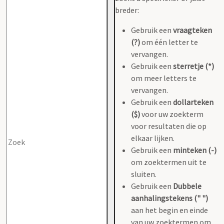
breder:
Gebruik een
vraagteken
(?)
om één letter te
vervangen.
Gebruik een
sterretje (*)
om meer letters te
vervangen.
Gebruik een
dollarteken
($)
voor uw zoekterm
voor resultaten die op
elkaar lijken.
Gebruik een
minteken (-)
om zoektermen uit te
sluiten.
Gebruik een
Dubbele
aanhalingstekens (" ")
aan het begin en einde
van uw zoektermen om