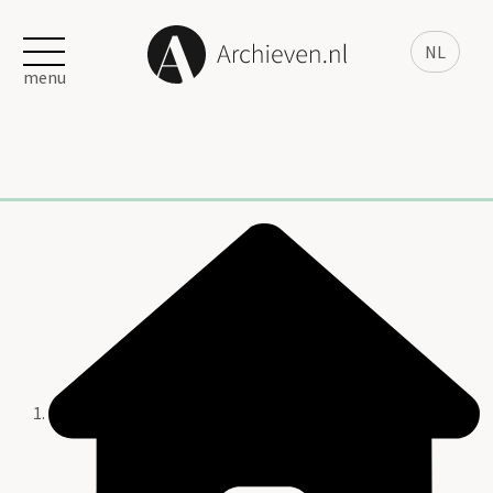
NL
menu