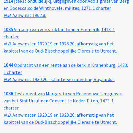
1514
[tekst onduidelijk], uitgegeven door Adolf graaf van Berg
en Godescalco de Winthovele, milites, 1271. 1 charter
N.B.
Aanwinst 1962.8.
1085
Verkoop van een stuk land onder Emmerik, 1418. 1
charter
N.B.
Aanwinsten 1920.19 en 1928.20, afkomstig van het
kapittel van de Oud-Bisschoppelijke Cleresie te Utrecht.
1044
Opdracht van een rente aan de kerk in Kranenburg, 1433.
1 charter
N.B.
Aanwinst 1930.20. "Charterverzameling Royaards".
1086
Testament van Margareta van Rosenouwe ten gunste
van het Sint Ursulinen Convent te Neder-Elten, 1473. 1
charter
N.B.
Aanwinsten 1920.19 en 1928.20, afkomstig van het
kapittel van de Oud-Bisschoppelijke Cleresie te Utrecht.