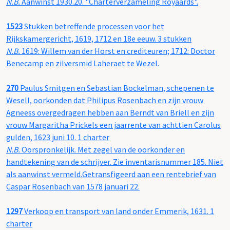
N.B.
Aanwinst 1930.20. "Charterverzameling Royaards".
1523
Stukken betreffende processen voor het
Rijkskamergericht, 1619, 1712 en 18e eeuw. 3 stukken
N.B.
1619: Willem van der Horst en crediteuren; 1712: Doctor
Benecamp en zilversmid Laheraet te Wezel.
270
Paulus Smitgen en Sebastian Bockelman, schepenen te
Wesell, oorkonden dat Philipus Rosenbach en zijn vrouw
Agneess overgedragen hebben aan Berndt van Briell en zijn
vrouw Margaritha Prickels een jaarrente van achttien Carolus
gulden, 1623 juni 10. 1 charter
N.B.
Oorspronkelijk. Met zegel van de oorkonder en
handtekening van de schrijver. Zie inventarisnummer 185. Niet
als aanwinst vermeld.Getransfigeerd aan een rentebrief van
Caspar Rosenbach van 1578 januari 22.
1297
Verkoop en transport van land onder Emmerik, 1631. 1
charter