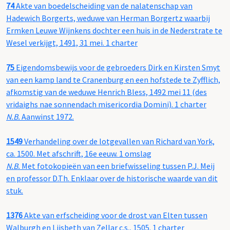
74
Akte van boedelscheiding van de nalatenschap van
Hadewich Borgerts, weduwe van Herman Borgertz waarbij
Ermken Leuwe Wijnkens dochter een huis in de Nederstrate te
Wesel verkijgt, 1491, 31 mei. 1 charter
75
Eigendomsbewijs voor de gebroeders Dirk en Kirsten Smyt
van een kamp land te Cranenburg en een hofstede te Zyfflich,
afkomstig van de weduwe Henrich Bless, 1492 mei 11 (des
vridaighs nae sonnendach misericordia Domini). 1 charter
N.B.
Aanwinst 1972.
1549
Verhandeling over de lotgevallen van Richard van York,
ca. 1500. Met afschrift, 16e eeuw. 1 omslag
N.B.
Met fotokopieën van een briefwisseling tussen P.J. Meij
en professor D.Th. Enklaar over de historische waarde van dit
stuk.
1376
Akte van erfscheiding voor de drost van Elten tussen
Walburgh en Lijsbeth van Zellar c.s., 1505. 1 charter