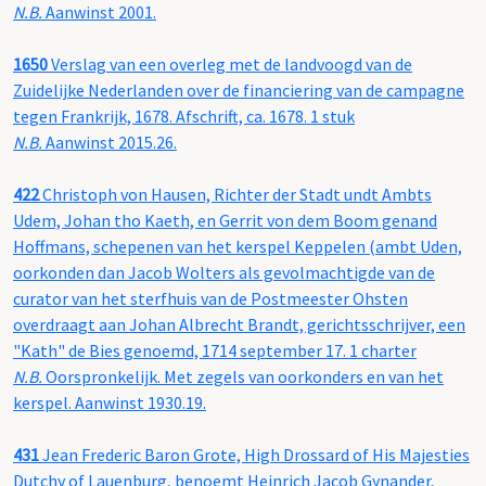
N.B.
Aanwinst 2001.
1650
Verslag van een overleg met de landvoogd van de
Zuidelijke Nederlanden over de financiering van de campagne
tegen Frankrijk, 1678. Afschrift, ca. 1678. 1 stuk
N.B.
Aanwinst 2015.26.
422
Christoph von Hausen, Richter der Stadt undt Ambts
Udem, Johan tho Kaeth, en Gerrit von dem Boom genand
Hoffmans, schepenen van het kerspel Keppelen (ambt Uden,
oorkonden dan Jacob Wolters als gevolmachtigde van de
curator van het sterfhuis van de Postmeester Ohsten
overdraagt aan Johan Albrecht Brandt, gerichtsschrijver, een
"Kath" de Bies genoemd, 1714 september 17. 1 charter
N.B.
Oorspronkelijk. Met zegels van oorkonders en van het
kerspel. Aanwinst 1930.19.
431
Jean Frederic Baron Grote, High Drossard of His Majesties
Dutchy of Lauenburg, benoemt Heinrich Jacob Gynander,