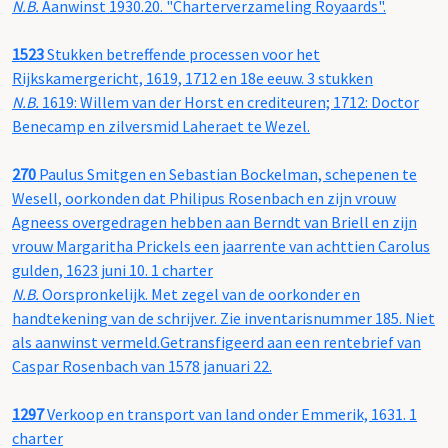
N.B.
Aanwinst 1930.20. "Charterverzameling Royaards".
1523
Stukken betreffende processen voor het
Rijkskamergericht, 1619, 1712 en 18e eeuw. 3 stukken
N.B.
1619: Willem van der Horst en crediteuren; 1712: Doctor
Benecamp en zilversmid Laheraet te Wezel.
270
Paulus Smitgen en Sebastian Bockelman, schepenen te
Wesell, oorkonden dat Philipus Rosenbach en zijn vrouw
Agneess overgedragen hebben aan Berndt van Briell en zijn
vrouw Margaritha Prickels een jaarrente van achttien Carolus
gulden, 1623 juni 10. 1 charter
N.B.
Oorspronkelijk. Met zegel van de oorkonder en
handtekening van de schrijver. Zie inventarisnummer 185. Niet
als aanwinst vermeld.Getransfigeerd aan een rentebrief van
Caspar Rosenbach van 1578 januari 22.
1297
Verkoop en transport van land onder Emmerik, 1631. 1
charter