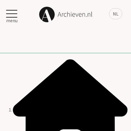
NL
menu