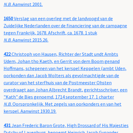
N.B.
Aanwinst 2001.
1650
Verslag van een overleg met de landvoogd van de
Zuidelijke Nederlanden over de financiering van de campagne
tegen Frankrijk, 1678. Afschrift, ca. 1678. 1 stuk
N.B.
Aanwinst 2015.26.
422
Christoph von Hausen, Richter der Stadt undt Ambts
Udem, Johan tho Kaeth, en Gerrit von dem Boom genand
Hoffmans, schepenen van het kerspel Keppelen (ambt Uden,
oorkonden dan Jacob Wolters als gevolmachtigde van de
curator van het sterfhuis van de Postmeester Ohsten
overdraagt aan Johan Albrecht Brandt, gerichtsschrijver, een
"Kath" de Bies genoemd, 1714 september 17. 1 charter
N.B.
Oorspronkelijk. Met zegels van oorkonders en van het
kerspel. Aanwinst 1930.19.
431
Jean Frederic Baron Grote, High Drossard of His Majesties
Dutchy of Lauenburg, benoemt Heinrich Jacob Gynander,