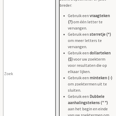
breder:
Gebruik een
vraagteken
(?)
om één letter te
vervangen.
Gebruik een
sterretje (*)
om meer letters te
vervangen.
Gebruik een
dollarteken
($)
voor uw zoekterm
voor resultaten die op
elkaar lijken.
Gebruik een
minteken (-)
om zoektermen uit te
sluiten.
Gebruik een
Dubbele
aanhalingstekens (" ")
aan het begin en einde
van uw zoektermen om