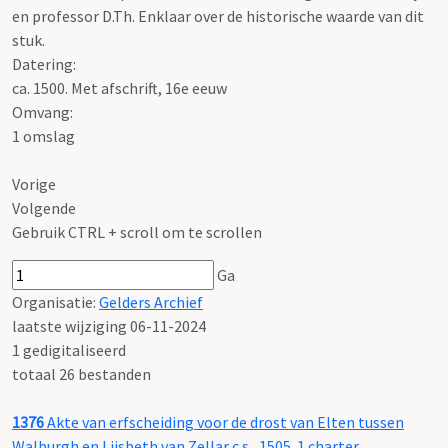
en professor D.Th. Enklaar over de historische waarde van dit
stuk.
Datering
:
ca. 1500. Met afschrift, 16e eeuw
Omvang
:
1 omslag
Vorige
Volgende
Gebruik CTRL + scroll om te scrollen
Ga
Organisatie:
Gelders Archief
laatste wijziging 06-11-2024
1 gedigitaliseerd
totaal 26 bestanden
1376
Akte van erfscheiding voor de drost van Elten tussen
Walburgh en Lijsbeth van Zellar c.s., 1505. 1 charter