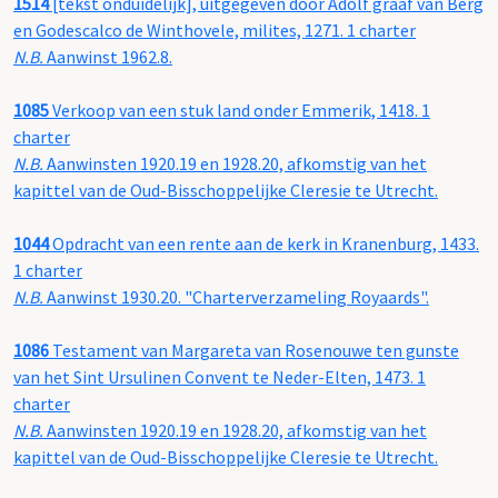
1514
[tekst onduidelijk], uitgegeven door Adolf graaf van Berg
en Godescalco de Winthovele, milites, 1271. 1 charter
N.B.
Aanwinst 1962.8.
1085
Verkoop van een stuk land onder Emmerik, 1418. 1
charter
N.B.
Aanwinsten 1920.19 en 1928.20, afkomstig van het
kapittel van de Oud-Bisschoppelijke Cleresie te Utrecht.
1044
Opdracht van een rente aan de kerk in Kranenburg, 1433.
1 charter
N.B.
Aanwinst 1930.20. "Charterverzameling Royaards".
1086
Testament van Margareta van Rosenouwe ten gunste
van het Sint Ursulinen Convent te Neder-Elten, 1473. 1
charter
N.B.
Aanwinsten 1920.19 en 1928.20, afkomstig van het
kapittel van de Oud-Bisschoppelijke Cleresie te Utrecht.