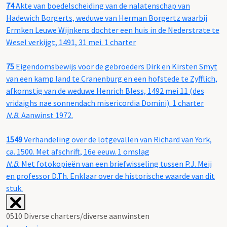
74
Akte van boedelscheiding van de nalatenschap van
Hadewich Borgerts, weduwe van Herman Borgertz waarbij
Ermken Leuwe Wijnkens dochter een huis in de Nederstrate te
Wesel verkijgt, 1491, 31 mei. 1 charter
75
Eigendomsbewijs voor de gebroeders Dirk en Kirsten Smyt
van een kamp land te Cranenburg en een hofstede te Zyfflich,
afkomstig van de weduwe Henrich Bless, 1492 mei 11 (des
vridaighs nae sonnendach misericordia Domini). 1 charter
N.B.
Aanwinst 1972.
1549
Verhandeling over de lotgevallen van Richard van York,
ca. 1500. Met afschrift, 16e eeuw. 1 omslag
N.B.
Met fotokopieën van een briefwisseling tussen P.J. Meij
en professor D.Th. Enklaar over de historische waarde van dit
stuk.
0510 Diverse charters/diverse aanwinsten