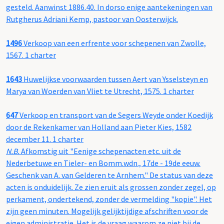
gesteld. Aanwinst 1886.40. In dorso enige aantekeningen van
Rutgherus Adriani Kemp, pastoor van Oosterwijck.
1496
Verkoop van een erfrente voor schepenen van Zwolle,
1567. 1 charter
1643
Huwelijkse voorwaarden tussen Aert van Ysselsteyn en
Marya van Woerden van Vliet te Utrecht, 1575. 1 charter
647
Verkoop en transport van de Segers Weyde onder Koedijk
door de Rekenkamer van Holland aan Pieter Kies, 1582
december 11. 1 charter
N.B.
Afkomstig uit "Eenige schepenacten etc. uit de
Nederbetuwe en Tieler- en Bomm.wdn., 17de - 19de eeuw.
Geschenk van A. van Gelderen te Arnhem." De status van deze
acten is onduidelijk. Ze zien eruit als grossen zonder zegel, op
perkament, ondertekend, zonder de vermelding "kopie". Het
zijn geen minuten. Mogelijk gelijktijdige afschriften voor de
eigen administratie. Het is de vraag waarom ze niet bij de