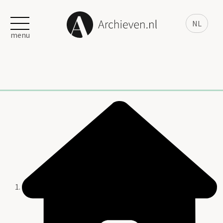
NL
menu