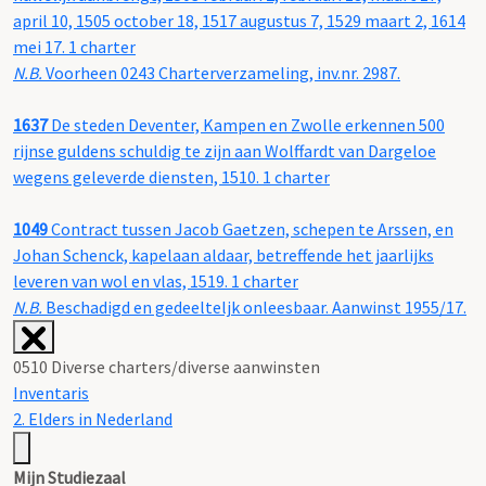
april 10, 1505 october 18, 1517 augustus 7, 1529 maart 2, 1614
mei 17. 1 charter
N.B.
Voorheen 0243 Charterverzameling, inv.nr. 2987.
1637
De steden Deventer, Kampen en Zwolle erkennen 500
rijnse guldens schuldig te zijn aan Wolffardt van Dargeloe
wegens geleverde diensten, 1510. 1 charter
1049
Contract tussen Jacob Gaetzen, schepen te Arssen, en
Johan Schenck, kapelaan aldaar, betreffende het jaarlijks
leveren van wol en vlas, 1519. 1 charter
N.B.
Beschadigd en gedeelteljk onleesbaar. Aanwinst 1955/17.
0510 Diverse charters/diverse aanwinsten
Inventaris
2. Elders in Nederland
Mijn Studiezaal