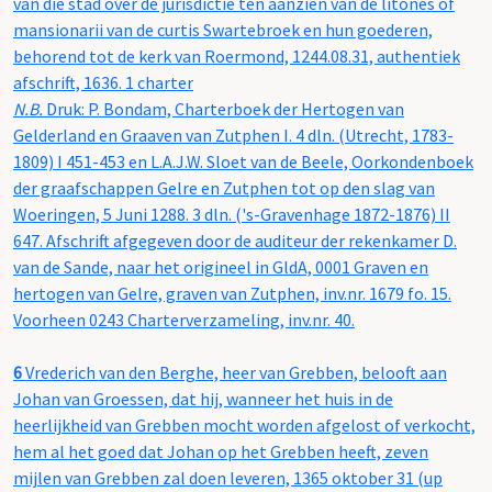
van die stad over de jurisdictie ten aanzien van de litones of
mansionarii van de curtis Swartebroek en hun goederen,
behorend tot de kerk van Roermond, 1244.08.31, authentiek
afschrift, 1636. 1 charter
N.B.
Druk: P. Bondam, Charterboek der Hertogen van
Gelderland en Graaven van Zutphen I. 4 dln. (Utrecht, 1783-
1809) I 451-453 en L.A.J.W. Sloet van de Beele, Oorkondenboek
der graafschappen Gelre en Zutphen tot op den slag van
Woeringen, 5 Juni 1288. 3 dln. ('s-Gravenhage 1872-1876) II
647. Afschrift afgegeven door de auditeur der rekenkamer D.
van de Sande, naar het origineel in GldA, 0001 Graven en
hertogen van Gelre, graven van Zutphen, inv.nr. 1679 fo. 15.
Voorheen 0243 Charterverzameling, inv.nr. 40.
6
Vrederich van den Berghe, heer van Grebben, belooft aan
Johan van Groessen, dat hij, wanneer het huis in de
heerlijkheid van Grebben mocht worden afgelost of verkocht,
hem al het goed dat Johan op het Grebben heeft, zeven
mijlen van Grebben zal doen leveren, 1365 oktober 31 (up