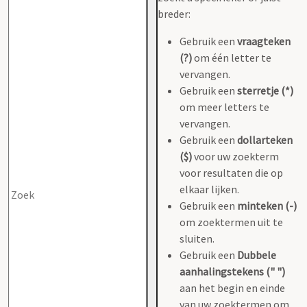
breder:
Gebruik een
vraagteken
(?)
om één letter te
vervangen.
Gebruik een
sterretje (*)
om meer letters te
vervangen.
Gebruik een
dollarteken
($)
voor uw zoekterm
voor resultaten die op
elkaar lijken.
Gebruik een
minteken (-)
om zoektermen uit te
sluiten.
Gebruik een
Dubbele
aanhalingstekens (" ")
aan het begin en einde
van uw zoektermen om