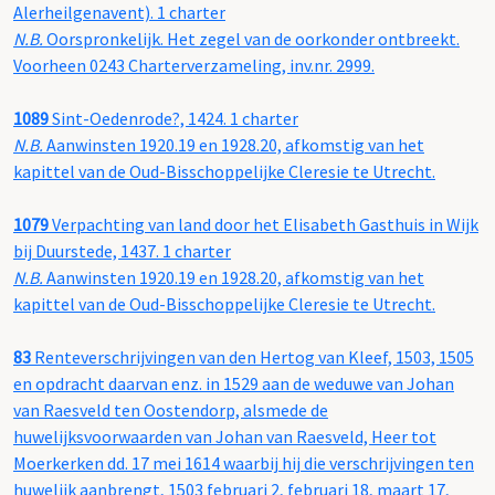
Alerheilgenavent). 1 charter
N.B.
Oorspronkelijk. Het zegel van de oorkonder ontbreekt.
Voorheen 0243 Charterverzameling, inv.nr. 2999.
1089
Sint-Oedenrode?, 1424. 1 charter
N.B.
Aanwinsten 1920.19 en 1928.20, afkomstig van het
kapittel van de Oud-Bisschoppelijke Cleresie te Utrecht.
1079
Verpachting van land door het Elisabeth Gasthuis in Wijk
bij Duurstede, 1437. 1 charter
N.B.
Aanwinsten 1920.19 en 1928.20, afkomstig van het
kapittel van de Oud-Bisschoppelijke Cleresie te Utrecht.
83
Renteverschrijvingen van den Hertog van Kleef, 1503, 1505
en opdracht daarvan enz. in 1529 aan de weduwe van Johan
van Raesveld ten Oostendorp, alsmede de
huwelijksvoorwaarden van Johan van Raesveld, Heer tot
Moerkerken dd. 17 mei 1614 waarbij hij die verschrijvingen ten
huwelijk aanbrengt, 1503 februari 2, februari 18, maart 17,