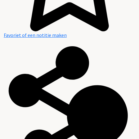
Favoriet of een notitie maken