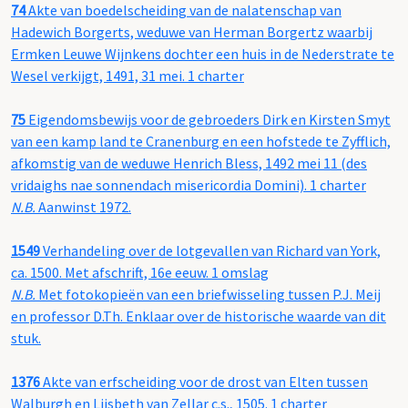
74
Akte van boedelscheiding van de nalatenschap van
Hadewich Borgerts, weduwe van Herman Borgertz waarbij
Ermken Leuwe Wijnkens dochter een huis in de Nederstrate te
Wesel verkijgt, 1491, 31 mei. 1 charter
75
Eigendomsbewijs voor de gebroeders Dirk en Kirsten Smyt
van een kamp land te Cranenburg en een hofstede te Zyfflich,
afkomstig van de weduwe Henrich Bless, 1492 mei 11 (des
vridaighs nae sonnendach misericordia Domini). 1 charter
N.B.
Aanwinst 1972.
1549
Verhandeling over de lotgevallen van Richard van York,
ca. 1500. Met afschrift, 16e eeuw. 1 omslag
N.B.
Met fotokopieën van een briefwisseling tussen P.J. Meij
en professor D.Th. Enklaar over de historische waarde van dit
stuk.
1376
Akte van erfscheiding voor de drost van Elten tussen
Walburgh en Lijsbeth van Zellar c.s., 1505. 1 charter