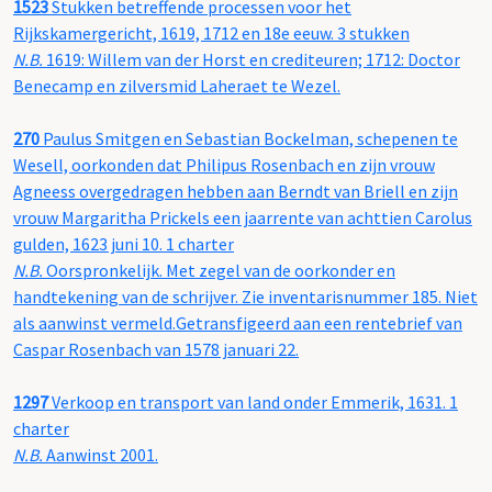
1523
Stukken betreffende processen voor het
Rijkskamergericht, 1619, 1712 en 18e eeuw. 3 stukken
N.B.
1619: Willem van der Horst en crediteuren; 1712: Doctor
Benecamp en zilversmid Laheraet te Wezel.
270
Paulus Smitgen en Sebastian Bockelman, schepenen te
Wesell, oorkonden dat Philipus Rosenbach en zijn vrouw
Agneess overgedragen hebben aan Berndt van Briell en zijn
vrouw Margaritha Prickels een jaarrente van achttien Carolus
gulden, 1623 juni 10. 1 charter
N.B.
Oorspronkelijk. Met zegel van de oorkonder en
handtekening van de schrijver. Zie inventarisnummer 185. Niet
als aanwinst vermeld.Getransfigeerd aan een rentebrief van
Caspar Rosenbach van 1578 januari 22.
1297
Verkoop en transport van land onder Emmerik, 1631. 1
charter
N.B.
Aanwinst 2001.