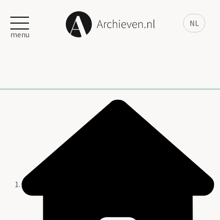
NL
menu