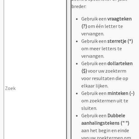
breder:
Gebruik een
vraagteken
(?)
om één letter te
vervangen.
Gebruik een
sterretje (*)
om meer letters te
vervangen.
Gebruik een
dollarteken
($)
voor uw zoekterm
voor resultaten die op
elkaar lijken.
Gebruik een
minteken (-)
om zoektermen uit te
sluiten.
Gebruik een
Dubbele
aanhalingstekens (" ")
aan het begin en einde
van uw zoektermen om