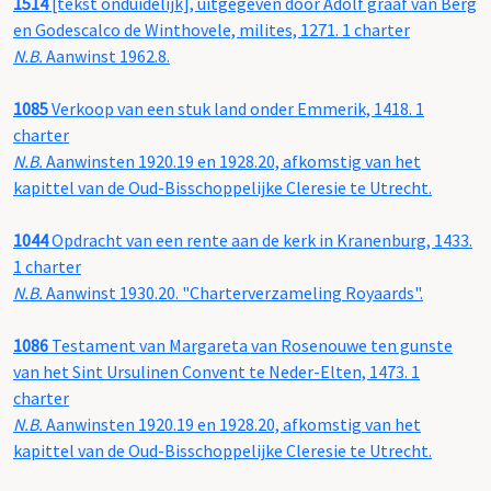
1514
[tekst onduidelijk], uitgegeven door Adolf graaf van Berg
en Godescalco de Winthovele, milites, 1271. 1 charter
N.B.
Aanwinst 1962.8.
1085
Verkoop van een stuk land onder Emmerik, 1418. 1
charter
N.B.
Aanwinsten 1920.19 en 1928.20, afkomstig van het
kapittel van de Oud-Bisschoppelijke Cleresie te Utrecht.
1044
Opdracht van een rente aan de kerk in Kranenburg, 1433.
1 charter
N.B.
Aanwinst 1930.20. "Charterverzameling Royaards".
1086
Testament van Margareta van Rosenouwe ten gunste
van het Sint Ursulinen Convent te Neder-Elten, 1473. 1
charter
N.B.
Aanwinsten 1920.19 en 1928.20, afkomstig van het
kapittel van de Oud-Bisschoppelijke Cleresie te Utrecht.