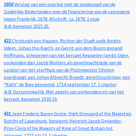
1650
Verslag van een overleg met de landvoogd van de
Zuidelijke Nederlanden over de financiering van de campagne
tegen Frankrijk, 1678. Afschrift, ca. 1678. 1 stuk
N.B.
Aanwinst 2015.26.
422
Christoph von Hausen, Richter der Stadt undt Ambts
Udem, Johan tho Kaeth, en Gerrit von dem Boom genand
Hoffmans, schepenen van het kerspel Keppelen (ambt Uden,
oorkonden dan Jacob Wolters als gevolmachtigde van de
curator van het sterfhuis van de Postmeester Ohsten
overdraagt aan Johan Albrecht Brandt, gerichtsschrijver, een
"Kath" de Bies genoemd, 1714 september 17. 1 charter
N.B.
Oorspronkelijk. Met zegels van oorkonders en van het
kerspel. Aanwinst 1930.19.
431
Jean Frederic Baron Grote, High Drossard of His Majesties
Dutchy of Lauenburg, benoemt Heinrich Jacob Gynander,
Privy Clerq of his Majesty of King of Great Britain tot
attorney, 1727 juli 13. 1 charter