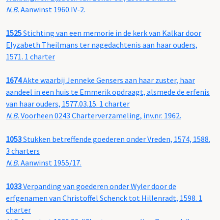
N.B.
Aanwinst 1960.IV-2.
1525
Stichting van een memorie in de kerk van Kalkar door
Elyzabeth Theilmans ter nagedachtenis aan haar ouders,
1571. 1 charter
1674
Akte waarbij Jenneke Gensers aan haar zuster, haar
aandeel in een huis te Emmerik opdraagt, alsmede de erfenis
van haar ouders, 1577.03.15. 1 charter
N.B.
Voorheen 0243 Charterverzameling, inv.nr. 1962.
1053
Stukken betreffende goederen onder Vreden, 1574, 1588.
3 charters
N.B.
Aanwinst 1955/17.
1033
Verpanding van goederen onder Wyler door de
erfgenamen van Christoffel Schenck tot Hillenradt, 1598. 1
charter