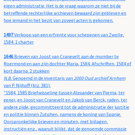
eigen administratie. Het is de vraag waarom ze niet bij de
betreffende rechterlijke archieven bewaard zijn gebleven en
hoe iemand in het bezit van zoveel acten is gekomen.
1497
Verkoop van een erfrente voor schepenen van Zwolle,
1584. 1 charter
1646
Brieven van Joost van Cranevelt aan de momber te
Roermond en aan zijn dochter Maria, 1584. Afschriften, 1584 of
kort daarna. 2 stukken
N.B.
Genoemd in de inventaris van
2000 Oud archief Arnhem
van P. Nijhoff (blz. 381):
"1584, 1585 Briefwisseling tussen Alexander van Parma, ter
eener, en Joost van Cranevelt en Jakob van Berck, raden, ter
andere zijde, gecommitteerd tot de administratie der justitie
en politie binnen Zutphen, namens de koning van Spanje.
Oorspronkelijke brieven en minuten, met bijlagen,
instructiën enz., waaruit blijkt, dat de genoemde commissie