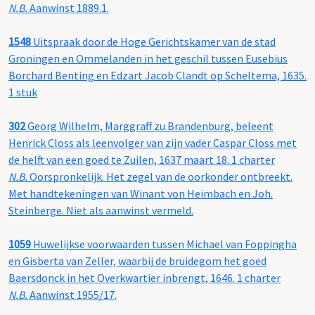
N.B.
Aanwinst 1889.1.
1548
Uitspraak door de Hoge Gerichtskamer van de stad
Groningen en Ommelanden in het geschil tussen Eusebius
Borchard Benting en Edzart Jacob Clandt op Scheltema, 1635.
1 stuk
302
Georg Wilhelm, Marggraff zu Brandenburg, beleent
Henrick Closs als leenvolger van zijn vader Caspar Closs met
de helft van een goed te Zuilen, 1637 maart 18. 1 charter
N.B.
Oorspronkelijk. Het zegel van de oorkonder ontbreekt.
Met handtekeningen van Winant von Heimbach en Joh.
Steinberge. Niet als aanwinst vermeld.
1059
Huwelijkse voorwaarden tussen Michael van Foppingha
en Gisberta van Zeller, waarbij de bruidegom het goed
Baersdonck in het Overkwartier inbrengt, 1646. 1 charter
N.B.
Aanwinst 1955/17.