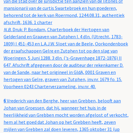
van die stad over de jurisdictie ten aanzien van de litones of
mansionarii van de curtis Swartebroek en hun goederen,
behorend tot de kerk van Roermond, 1244.08.31, authentiek
afschrift, 1636. 1 charter
N.B.
Druk: P. Bondam, Charterboek der Hertogen van
Gelderland en Graaven van Zutphen I. 4 dln. (Utrecht, 1783-
1809) I 451-453 en L.A.J.W. Sloet van de Beele, Oorkondenboek
der graafschappen Gelre en Zutphen tot op den slag van
Woeringen, 5 Juni 1288. 3 dln. ('s-Gravenhage 1872-1876) II
647. Afschrift afgegeven door de auditeur der rekenkamer D.
van de Sande, naar het origineel in GldA, 0001 Graven en
hertogen van Gelre, graven van Zutphen, inv.nr. 1679 fo. 15.
Voorheen 0243 Charterverzameling, inv.nr. 40.
6
Vrederich van den Berghe, heer van Grebben, belooft aan
Johan van Groessen, dat hij, wanneer het huis in de
heerlijkheid van Grebben mocht worden afgelost of verkocht,
hem al het goed dat Johan op het Grebben heeft, zeven
mijlen van Grebben zal doen leveren, 1365 oktober 31 (up