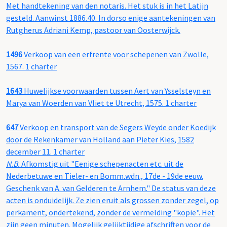
Met handtekening van den notaris. Het stuk is in het Latijn
gesteld. Aanwinst 1886.40. In dorso enige aantekeningen van
Rutgherus Adriani Kemp, pastoor van Oosterwijck.
1496
Verkoop van een erfrente voor schepenen van Zwolle,
1567. 1 charter
1643
Huwelijkse voorwaarden tussen Aert van Ysselsteyn en
Marya van Woerden van Vliet te Utrecht, 1575. 1 charter
647
Verkoop en transport van de Segers Weyde onder Koedijk
door de Rekenkamer van Holland aan Pieter Kies, 1582
december 11. 1 charter
N.B.
Afkomstig uit "Eenige schepenacten etc. uit de
Nederbetuwe en Tieler- en Bomm.wdn., 17de - 19de eeuw.
Geschenk van A. van Gelderen te Arnhem." De status van deze
acten is onduidelijk. Ze zien eruit als grossen zonder zegel, op
perkament, ondertekend, zonder de vermelding "kopie". Het
zijn geen minuten. Mogelijk gelijktijdige afschriften voor de