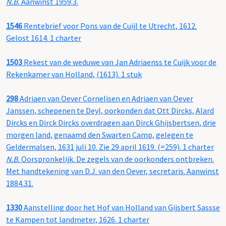
N.B.
Aanwinst 1959.3.
1546
Rentebrief voor Pons van de Cuijl te Utrecht, 1612.
Gelost 1614. 1 charter
1503
Rekest van de weduwe van Jan Adriaenss te Cuijk voor de
Rekenkamer van Holland, (1613). 1 stuk
298
Adriaen van Oever Cornelisen en Adriaen van Oever
Janssen, schepenen te Deyl, oorkonden dat Ott Dircks, Alard
Dircks en Dirck Dircks overdragen aan Dirck Ghijsbertsen, drie
morgen land, genaamd den Swarten Camp, gelegen te
Geldermalsen, 1631 juli 10. Zie 29 april 1619. (=259). 1 charter
N.B.
Oorspronkelijk. De zegels van de oorkonders ontbreken.
Met handtekening van D.J. van den Oever, secretaris. Aanwinst
1884.31.
1330
Aanstelling door het Hof van Holland van Gijsbert Sassse
te Kampen tot landmeter, 1626. 1 charter