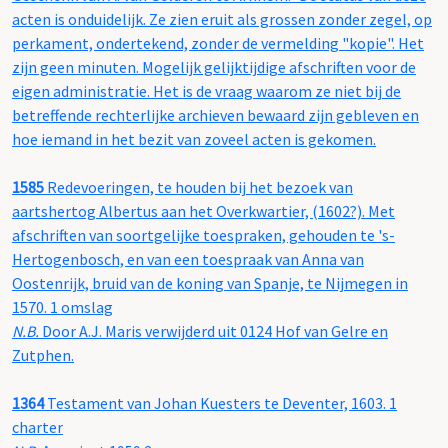
acten is onduidelijk. Ze zien eruit als grossen zonder zegel, op
perkament, ondertekend, zonder de vermelding "kopie". Het
zijn geen minuten. Mogelijk gelijktijdige afschriften voor de
eigen administratie. Het is de vraag waarom ze niet bij de
betreffende rechterlijke archieven bewaard zijn gebleven en
hoe iemand in het bezit van zoveel acten is gekomen.
1585
Redevoeringen, te houden bij het bezoek van
aartshertog Albertus aan het Overkwartier, (1602?). Met
afschriften van soortgelijke toespraken, gehouden te 's-
Hertogenbosch, en van een toespraak van Anna van
Oostenrijk, bruid van de koning van Spanje, te Nijmegen in
1570. 1 omslag
N.B.
Door A.J. Maris verwijderd uit 0124 Hof van Gelre en
Zutphen.
1364
Testament van Johan Kuesters te Deventer, 1603. 1
charter