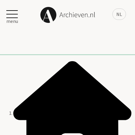
NL
menu