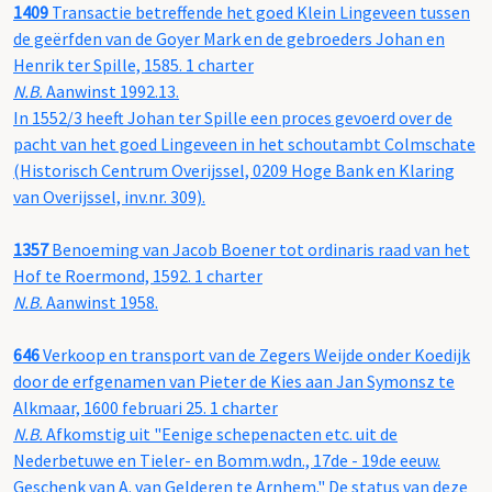
1409
Transactie betreffende het goed Klein Lingeveen tussen
de geërfden van de Goyer Mark en de gebroeders Johan en
Henrik ter Spille, 1585. 1 charter
N.B.
Aanwinst 1992.13.
In 1552/3 heeft Johan ter Spille een proces gevoerd over de
pacht van het goed Lingeveen in het schoutambt Colmschate
(Historisch Centrum Overijssel, 0209 Hoge Bank en Klaring
van Overijssel, inv.nr. 309).
1357
Benoeming van Jacob Boener tot ordinaris raad van het
Hof te Roermond, 1592. 1 charter
N.B.
Aanwinst 1958.
646
Verkoop en transport van de Zegers Weijde onder Koedijk
door de erfgenamen van Pieter de Kies aan Jan Symonsz te
Alkmaar, 1600 februari 25. 1 charter
N.B.
Afkomstig uit "Eenige schepenacten etc. uit de
Nederbetuwe en Tieler- en Bomm.wdn., 17de - 19de eeuw.
Geschenk van A. van Gelderen te Arnhem." De status van deze