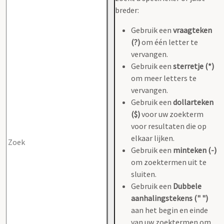
breder:
Gebruik een
vraagteken
(?)
om één letter te
vervangen.
Gebruik een
sterretje (*)
om meer letters te
vervangen.
Gebruik een
dollarteken
($)
voor uw zoekterm
voor resultaten die op
elkaar lijken.
Gebruik een
minteken (-)
om zoektermen uit te
sluiten.
Gebruik een
Dubbele
aanhalingstekens (" ")
aan het begin en einde
van uw zoektermen om