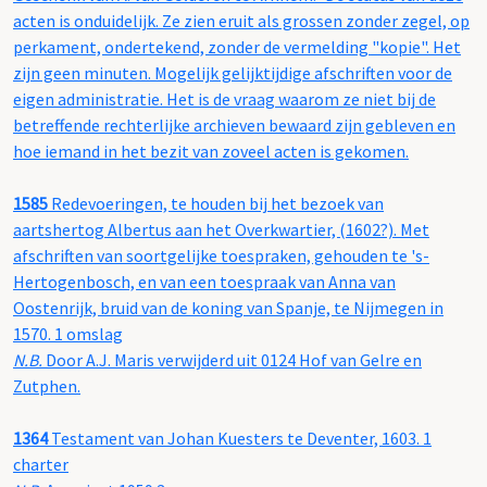
acten is onduidelijk. Ze zien eruit als grossen zonder zegel, op
perkament, ondertekend, zonder de vermelding "kopie". Het
zijn geen minuten. Mogelijk gelijktijdige afschriften voor de
eigen administratie. Het is de vraag waarom ze niet bij de
betreffende rechterlijke archieven bewaard zijn gebleven en
hoe iemand in het bezit van zoveel acten is gekomen.
1585
Redevoeringen, te houden bij het bezoek van
aartshertog Albertus aan het Overkwartier, (1602?). Met
afschriften van soortgelijke toespraken, gehouden te 's-
Hertogenbosch, en van een toespraak van Anna van
Oostenrijk, bruid van de koning van Spanje, te Nijmegen in
1570. 1 omslag
N.B.
Door A.J. Maris verwijderd uit 0124 Hof van Gelre en
Zutphen.
1364
Testament van Johan Kuesters te Deventer, 1603. 1
charter