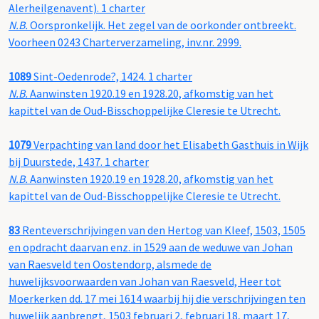
Alerheilgenavent). 1 charter
N.B.
Oorspronkelijk. Het zegel van de oorkonder ontbreekt.
Voorheen 0243 Charterverzameling, inv.nr. 2999.
1089
Sint-Oedenrode?, 1424. 1 charter
N.B.
Aanwinsten 1920.19 en 1928.20, afkomstig van het
kapittel van de Oud-Bisschoppelijke Cleresie te Utrecht.
1079
Verpachting van land door het Elisabeth Gasthuis in Wijk
bij Duurstede, 1437. 1 charter
N.B.
Aanwinsten 1920.19 en 1928.20, afkomstig van het
kapittel van de Oud-Bisschoppelijke Cleresie te Utrecht.
83
Renteverschrijvingen van den Hertog van Kleef, 1503, 1505
en opdracht daarvan enz. in 1529 aan de weduwe van Johan
van Raesveld ten Oostendorp, alsmede de
huwelijksvoorwaarden van Johan van Raesveld, Heer tot
Moerkerken dd. 17 mei 1614 waarbij hij die verschrijvingen ten
huwelijk aanbrengt, 1503 februari 2, februari 18, maart 17,