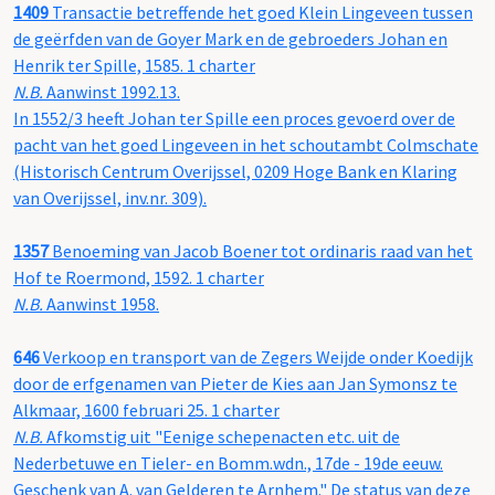
1409
Transactie betreffende het goed Klein Lingeveen tussen
de geërfden van de Goyer Mark en de gebroeders Johan en
Henrik ter Spille, 1585. 1 charter
N.B.
Aanwinst 1992.13.
In 1552/3 heeft Johan ter Spille een proces gevoerd over de
pacht van het goed Lingeveen in het schoutambt Colmschate
(Historisch Centrum Overijssel, 0209 Hoge Bank en Klaring
van Overijssel, inv.nr. 309).
1357
Benoeming van Jacob Boener tot ordinaris raad van het
Hof te Roermond, 1592. 1 charter
N.B.
Aanwinst 1958.
646
Verkoop en transport van de Zegers Weijde onder Koedijk
door de erfgenamen van Pieter de Kies aan Jan Symonsz te
Alkmaar, 1600 februari 25. 1 charter
N.B.
Afkomstig uit "Eenige schepenacten etc. uit de
Nederbetuwe en Tieler- en Bomm.wdn., 17de - 19de eeuw.
Geschenk van A. van Gelderen te Arnhem." De status van deze