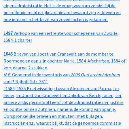
eigen administratie. Het is de vraag waarom ze niet bij de
betreffende rechterlijke archieven bewaard zijn gebleven en
hoe iemand in het bezit van zoveel acten is gekomen.
1497
Verkoop van een erfrente voor schepenen van Zwolle,
1584. 1 charter
1646
Brieven van Joost van Cranevelt aan de momber te
Roermond en aan zijn dochter Maria, 1584. Afschriften, 1584 of
kort daarna. 2 stukken
N.B.
Genoemd in de inventaris van
2000 Oud archief Arnhem
van P. Nijhoff (blz. 381):
"1584, 1585 Briefwisseling tussen Alexander van Parma, ter
eener, en Joost van Cranevelt en Jakob van Berck, raden, ter
andere zijde, gecommitteerd tot de administratie der justitie
en politie binnen Zutphen, namens de koning van Spanje.
Oorspronkelijke brieven en minuten, met bijlagen,
instructiën enz., waaruit blijkt, dat de genoemde commissie