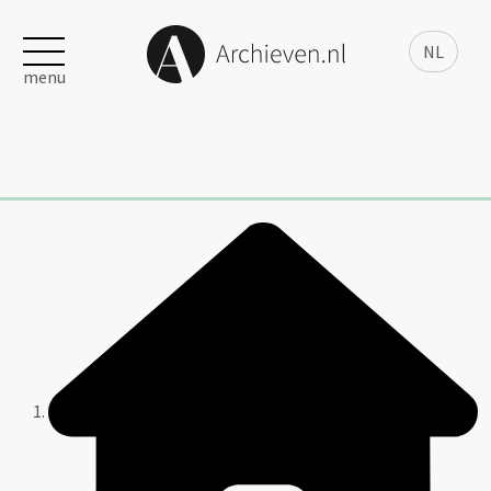
NL
menu