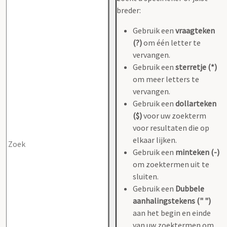
breder:
Gebruik een
vraagteken
(?)
om één letter te
vervangen.
Gebruik een
sterretje (*)
om meer letters te
vervangen.
Gebruik een
dollarteken
($)
voor uw zoekterm
voor resultaten die op
elkaar lijken.
Gebruik een
minteken (-)
om zoektermen uit te
sluiten.
Gebruik een
Dubbele
aanhalingstekens (" ")
aan het begin en einde
van uw zoektermen om