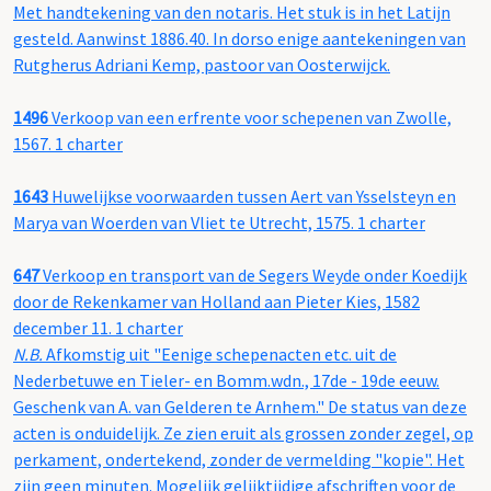
Met handtekening van den notaris. Het stuk is in het Latijn
gesteld. Aanwinst 1886.40. In dorso enige aantekeningen van
Rutgherus Adriani Kemp, pastoor van Oosterwijck.
1496
Verkoop van een erfrente voor schepenen van Zwolle,
1567. 1 charter
1643
Huwelijkse voorwaarden tussen Aert van Ysselsteyn en
Marya van Woerden van Vliet te Utrecht, 1575. 1 charter
647
Verkoop en transport van de Segers Weyde onder Koedijk
door de Rekenkamer van Holland aan Pieter Kies, 1582
december 11. 1 charter
N.B.
Afkomstig uit "Eenige schepenacten etc. uit de
Nederbetuwe en Tieler- en Bomm.wdn., 17de - 19de eeuw.
Geschenk van A. van Gelderen te Arnhem." De status van deze
acten is onduidelijk. Ze zien eruit als grossen zonder zegel, op
perkament, ondertekend, zonder de vermelding "kopie". Het
zijn geen minuten. Mogelijk gelijktijdige afschriften voor de