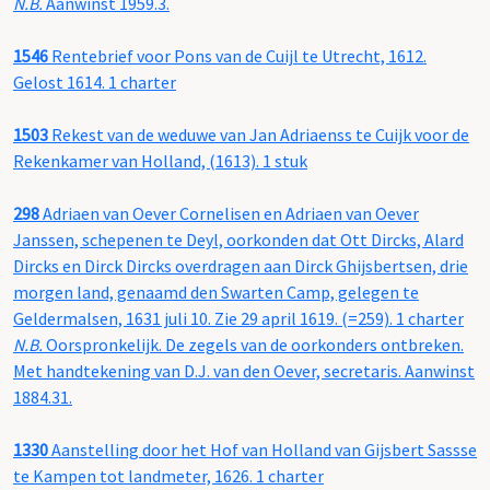
N.B.
Aanwinst 1959.3.
1546
Rentebrief voor Pons van de Cuijl te Utrecht, 1612.
Gelost 1614. 1 charter
1503
Rekest van de weduwe van Jan Adriaenss te Cuijk voor de
Rekenkamer van Holland, (1613). 1 stuk
298
Adriaen van Oever Cornelisen en Adriaen van Oever
Janssen, schepenen te Deyl, oorkonden dat Ott Dircks, Alard
Dircks en Dirck Dircks overdragen aan Dirck Ghijsbertsen, drie
morgen land, genaamd den Swarten Camp, gelegen te
Geldermalsen, 1631 juli 10. Zie 29 april 1619. (=259). 1 charter
N.B.
Oorspronkelijk. De zegels van de oorkonders ontbreken.
Met handtekening van D.J. van den Oever, secretaris. Aanwinst
1884.31.
1330
Aanstelling door het Hof van Holland van Gijsbert Sassse
te Kampen tot landmeter, 1626. 1 charter