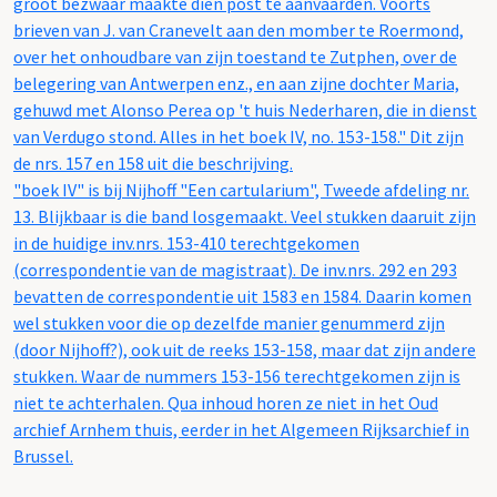
groot bezwaar maakte dien post te aanvaarden. Voorts
brieven van J. van Cranevelt aan den momber te Roermond,
over het onhoudbare van zijn toestand te Zutphen, over de
belegering van Antwerpen enz., en aan zijne dochter Maria,
gehuwd met Alonso Perea op 't huis Nederharen, die in dienst
van Verdugo stond. Alles in het boek IV, no. 153-158." Dit zijn
de nrs. 157 en 158 uit die beschrijving.
"boek IV" is bij Nijhoff "Een cartularium", Tweede afdeling nr.
13. Blijkbaar is die band losgemaakt. Veel stukken daaruit zijn
in de huidige inv.nrs. 153-410 terechtgekomen
(correspondentie van de magistraat). De inv.nrs. 292 en 293
bevatten de correspondentie uit 1583 en 1584. Daarin komen
wel stukken voor die op dezelfde manier genummerd zijn
(door Nijhoff?), ook uit de reeks 153-158, maar dat zijn andere
stukken. Waar de nummers 153-156 terechtgekomen zijn is
niet te achterhalen. Qua inhoud horen ze niet in het Oud
archief Arnhem thuis, eerder in het Algemeen Rijksarchief in
Brussel.