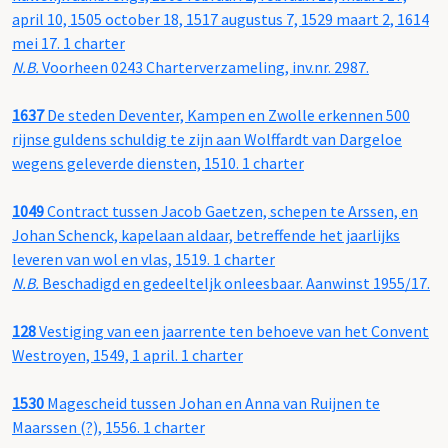
april 10, 1505 october 18, 1517 augustus 7, 1529 maart 2, 1614
mei 17. 1 charter
N.B.
Voorheen 0243 Charterverzameling, inv.nr. 2987.
1637
De steden Deventer, Kampen en Zwolle erkennen 500
rijnse guldens schuldig te zijn aan Wolffardt van Dargeloe
wegens geleverde diensten, 1510. 1 charter
1049
Contract tussen Jacob Gaetzen, schepen te Arssen, en
Johan Schenck, kapelaan aldaar, betreffende het jaarlijks
leveren van wol en vlas, 1519. 1 charter
N.B.
Beschadigd en gedeelteljk onleesbaar. Aanwinst 1955/17.
128
Vestiging van een jaarrente ten behoeve van het Convent
Westroyen, 1549, 1 april. 1 charter
1530
Magescheid tussen Johan en Anna van Ruijnen te
Maarssen (?), 1556. 1 charter