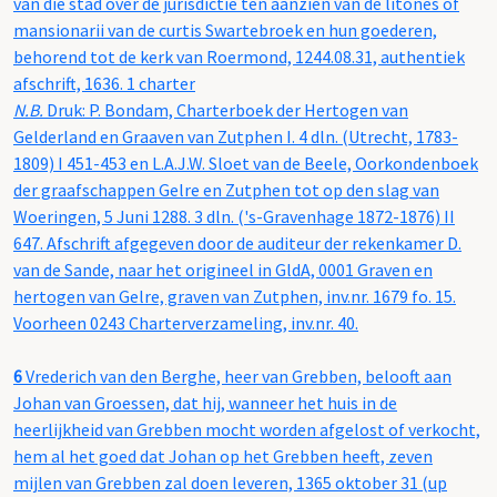
van die stad over de jurisdictie ten aanzien van de litones of
mansionarii van de curtis Swartebroek en hun goederen,
behorend tot de kerk van Roermond, 1244.08.31, authentiek
afschrift, 1636. 1 charter
N.B.
Druk: P. Bondam, Charterboek der Hertogen van
Gelderland en Graaven van Zutphen I. 4 dln. (Utrecht, 1783-
1809) I 451-453 en L.A.J.W. Sloet van de Beele, Oorkondenboek
der graafschappen Gelre en Zutphen tot op den slag van
Woeringen, 5 Juni 1288. 3 dln. ('s-Gravenhage 1872-1876) II
647. Afschrift afgegeven door de auditeur der rekenkamer D.
van de Sande, naar het origineel in GldA, 0001 Graven en
hertogen van Gelre, graven van Zutphen, inv.nr. 1679 fo. 15.
Voorheen 0243 Charterverzameling, inv.nr. 40.
6
Vrederich van den Berghe, heer van Grebben, belooft aan
Johan van Groessen, dat hij, wanneer het huis in de
heerlijkheid van Grebben mocht worden afgelost of verkocht,
hem al het goed dat Johan op het Grebben heeft, zeven
mijlen van Grebben zal doen leveren, 1365 oktober 31 (up