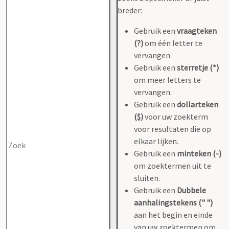
breder:
Gebruik een
vraagteken
(?)
om één letter te
vervangen.
Gebruik een
sterretje (*)
om meer letters te
vervangen.
Gebruik een
dollarteken
($)
voor uw zoekterm
voor resultaten die op
elkaar lijken.
Gebruik een
minteken (-)
om zoektermen uit te
sluiten.
Gebruik een
Dubbele
aanhalingstekens (" ")
aan het begin en einde
van uw zoektermen om