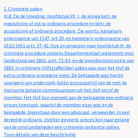
1.
Criminele zaken
N.B.
Zie de Inleiding, hoofdstuk VII, I, de alinea betr. de
inquisitoire of extra-ordinaris procedure en betr. de
accusatoire of ordinaris procedure. Zie voorts: kanselarij-
ordonnantie van 1547, art.29, en kanselarij-ordonnantie van
1622/1651 artt. 37-42. Ook zij verwezen naar hoofdstuk VI, de
criminele procedure volgens Departementaal reglement voor
Gelderland van 1802, artt. 72-83, en de mombersinstructie van
1803. In criminele (lijfstraffelijke) zaken was voor het Hof de
extra-ordinaris procedure regel. De beklaagde was hierbij
voorwerp van onderzoek (géén procespartij) van de met de
instructie belaste commissarissen uit het Hof en/of de
momber. Het Hof kon evenwel aan de beklaagde een ordinaris
proces toestaan, waarbij de momber eiser was en de
beklaagde, bijgestaan door een advocaat, verweerder. In een
dergelijk ordinaris, civiliter gevoerd, proces kon naar gelang
van de omstandigheden een criminele sententie vallen.
Toon details van deze beschrijving