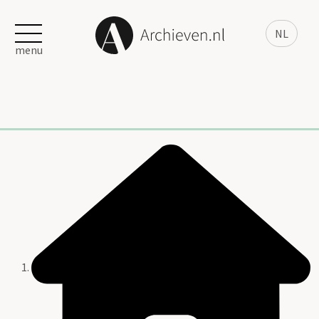
NL
menu