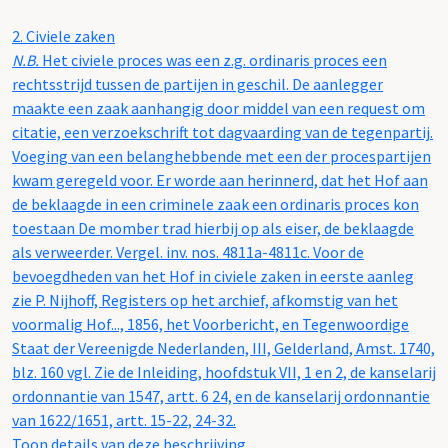
2.
Civiele zaken
N.B.
Het civiele proces was een z.g. ordinaris proces een
rechtsstrijd tussen de partijen in geschil. De aanlegger
maakte een zaak aanhangig door middel van een request om
citatie, een verzoekschrift tot dagvaarding van de tegenpartij.
Voeging van een belanghebbende met een der procespartijen
kwam geregeld voor. Er worde aan herinnerd, dat het Hof aan
de beklaagde in een criminele zaak een ordinaris proces kon
toestaan De momber trad hierbij op als eiser, de beklaagde
als verweerder. Vergel. inv. nos. 4811a-4811c. Voor de
bevoegdheden van het Hof in civiele zaken in eerste aanleg
zie P. Nijhoff, Registers op het archief, afkomstig van het
voormalig Hof..., 1856, het Voorbericht, en Tegenwoordige
Staat der Vereenigde Nederlanden, III, Gelderland, Amst. 1740,
blz. 160 vgl. Zie de Inleiding, hoofdstuk VII, 1 en 2, de kanselarij
ordonnantie van 1547, artt. 6 24, en de kanselarij ordonnantie
van 1622/1651, artt. 15-22, 24-32.
Toon details van deze beschrijving