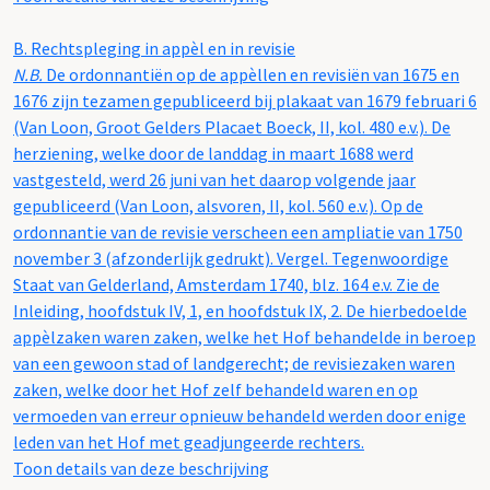
B.
Rechtspleging in appèl en in revisie
N.B.
De ordonnantiën op de appèllen en revisiën van 1675 en
1676 zijn tezamen gepubliceerd bij plakaat van 1679 februari 6
(Van Loon, Groot Gelders Placaet Boeck, II, kol. 480 e.v.). De
herziening, welke door de landdag in maart 1688 werd
vastgesteld, werd 26 juni van het daarop volgende jaar
gepubliceerd (Van Loon, alsvoren, II, kol. 560 e.v.). Op de
ordonnantie van de revisie verscheen een ampliatie van 1750
november 3 (afzonderlijk gedrukt). Vergel. Tegenwoordige
Staat van Gelderland, Amsterdam 1740, blz. 164 e.v. Zie de
Inleiding, hoofdstuk IV, 1, en hoofdstuk IX, 2. De hierbedoelde
appèlzaken waren zaken, welke het Hof behandelde in beroep
van een gewoon stad of landgerecht; de revisiezaken waren
zaken, welke door het Hof zelf behandeld waren en op
vermoeden van erreur opnieuw behandeld werden door enige
leden van het Hof met geadjungeerde rechters.
Toon details van deze beschrijving