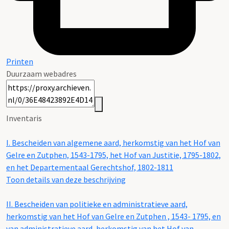
Printen
Duurzaam webadres
Inventaris
I.
Bescheiden van algemene aard, herkomstig van het Hof van
Gelre en Zutphen, 1543-1795, het Hof van Justitie, 1795-1802,
en het Departementaal Gerechtshof, 1802-1811
Toon details van deze beschrijving
II.
Bescheiden van politieke en administratieve aard,
herkomstig van het Hof van Gelre en Zutphen , 1543- 1795, en
van administratieve aard, herkomstig van het Hof van