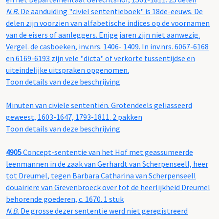
N.B.
De aanduiding "civiel sententieboek" is 18de-eeuws. De
delen zijn voorzien van alfabetische indices op de voornamen
van de eisers of aanleggers. Enige jaren zijn niet aanwezig.
Vergel. de casboeken, inv.nrs. 1406- 1409. In inv.nrs. 6067-6168
en 6169-6193 zijn vele "dicta" of verkorte tussentijdse en
uiteindelijke uitspraken opgenomen.
Toon details van deze beschrijving
Minuten van civiele sententiën. Grotendeels geliasseerd
geweest, 1603-1647, 1793-1811. 2 pakken
Toon details van deze beschrijving
4905
Concept-sententie van het Hof met geassumeerde
leenmannen in de zaak van Gerhardt van Scherpenseell, heer
tot Dreumel, tegen Barbara Catharina van Scherpenseell
douairiëre van Grevenbroeck over tot de heerlijkheid Dreumel
behorende goederen, c. 1670. 1 stuk
N.B.
De grosse dezer sententie werd niet geregistreerd