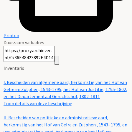
Printen
Duurzaam webadres
Inventaris
I.
Bescheiden van algemene aard, herkomstig van het Hof van
Gelre en Zutphen, 1543-1795, het Hof van Justitie, 1795-1802,
en het Departementaal Gerechtshof, 1802-1811
Toon details van deze beschrijving
II.
Bescheiden van politieke en administratieve aard,
herkomstig van het Hof van Gelre en Zutphen , 1543- 1795, en
van administratieve aard, herkomstig van het Hof van