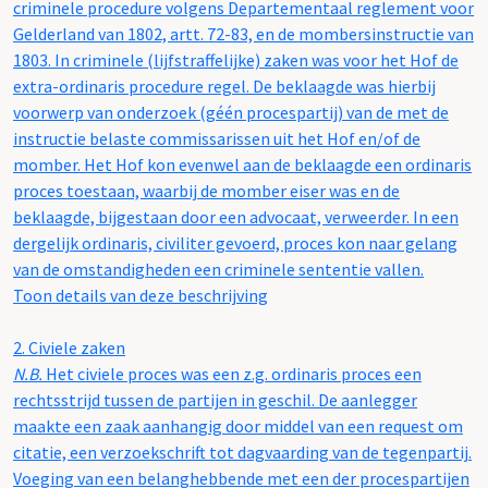
criminele procedure volgens Departementaal reglement voor
Gelderland van 1802, artt. 72-83, en de mombersinstructie van
1803. In criminele (lijfstraffelijke) zaken was voor het Hof de
extra-ordinaris procedure regel. De beklaagde was hierbij
voorwerp van onderzoek (géén procespartij) van de met de
instructie belaste commissarissen uit het Hof en/of de
momber. Het Hof kon evenwel aan de beklaagde een ordinaris
proces toestaan, waarbij de momber eiser was en de
beklaagde, bijgestaan door een advocaat, verweerder. In een
dergelijk ordinaris, civiliter gevoerd, proces kon naar gelang
van de omstandigheden een criminele sententie vallen.
Toon details van deze beschrijving
2.
Civiele zaken
N.B.
Het civiele proces was een z.g. ordinaris proces een
rechtsstrijd tussen de partijen in geschil. De aanlegger
maakte een zaak aanhangig door middel van een request om
citatie, een verzoekschrift tot dagvaarding van de tegenpartij.
Voeging van een belanghebbende met een der procespartijen