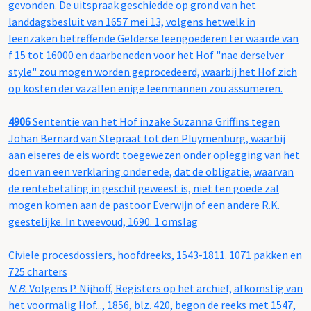
gevonden. De uitspraak geschiedde op grond van het
landdagsbesluit van 1657 mei 13, volgens hetwelk in
leenzaken betreffende Gelderse leengoederen ter waarde van
f 15 tot 16000 en daarbeneden voor het Hof "nae derselver
style" zou mogen worden geprocedeerd, waarbij het Hof zich
op kosten der vazallen enige leenmannen zou assumeren.
4906
Sententie van het Hof inzake Suzanna Griffins tegen
Johan Bernard van Stepraat tot den Pluymenburg, waarbij
aan eiseres de eis wordt toegewezen onder oplegging van het
doen van een verklaring onder ede, dat de obligatie, waarvan
de rentebetaling in geschil geweest is, niet ten goede zal
mogen komen aan de pastoor Everwijn of een andere R.K.
geestelijke. In tweevoud, 1690. 1 omslag
Civiele procesdossiers, hoofdreeks, 1543-1811. 1071 pakken en
725 charters
N.B.
Volgens P. Nijhoff, Registers op het archief, afkomstig van
het voormalig Hof..., 1856, blz. 420, begon de reeks met 1547,