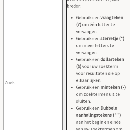
breder:
Gebruik een
vraagteken
(?)
om één letter te
vervangen.
Gebruik een
sterretje (*)
om meer letters te
vervangen.
Gebruik een
dollarteken
($)
voor uw zoekterm
voor resultaten die op
elkaar lijken.
Gebruik een
minteken (-)
om zoektermen uit te
sluiten.
Gebruik een
Dubbele
aanhalingstekens (" ")
aan het begin en einde
van uw zoektermen om