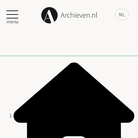
NL
menu