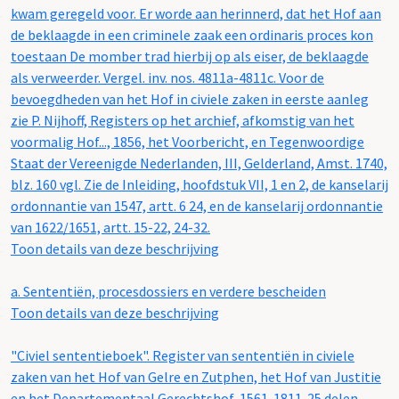
kwam geregeld voor. Er worde aan herinnerd, dat het Hof aan
de beklaagde in een criminele zaak een ordinaris proces kon
toestaan De momber trad hierbij op als eiser, de beklaagde
als verweerder. Vergel. inv. nos. 4811a-4811c. Voor de
bevoegdheden van het Hof in civiele zaken in eerste aanleg
zie P. Nijhoff, Registers op het archief, afkomstig van het
voormalig Hof..., 1856, het Voorbericht, en Tegenwoordige
Staat der Vereenigde Nederlanden, III, Gelderland, Amst. 1740,
blz. 160 vgl. Zie de Inleiding, hoofdstuk VII, 1 en 2, de kanselarij
ordonnantie van 1547, artt. 6 24, en de kanselarij ordonnantie
van 1622/1651, artt. 15-22, 24-32.
Toon details van deze beschrijving
a.
Sententiën, procesdossiers en verdere bescheiden
Toon details van deze beschrijving
"Civiel sententieboek". Register van sententiën in civiele
zaken van het Hof van Gelre en Zutphen, het Hof van Justitie
en het Departementaal Gerechtshof, 1561-1811. 25 delen