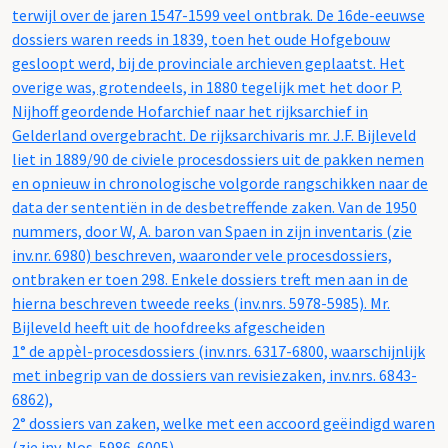
terwijl over de jaren 1547-1599 veel ontbrak. De 16de-eeuwse
dossiers waren reeds in 1839, toen het oude Hofgebouw
gesloopt werd, bij de provinciale archieven geplaatst. Het
overige was, grotendeels, in 1880 tegelijk met het door P.
Nijhoff geordende Hofarchief naar het rijksarchief in
Gelderland overgebracht. De rijksarchivaris mr. J.F. Bijleveld
liet in 1889/90 de civiele procesdossiers uit de pakken nemen
en opnieuw in chronologische volgorde rangschikken naar de
data der sententiën in de desbetreffende zaken. Van de 1950
nummers, door W, A. baron van Spaen in zijn inventaris (zie
inv.nr. 6980) beschreven, waaronder vele procesdossiers,
ontbraken er toen 298. Enkele dossiers treft men aan in de
hierna beschreven tweede reeks (inv.nrs. 5978-5985). Mr.
Bijleveld heeft uit de hoofdreeks afgescheiden
1° de appèl-procesdossiers (inv.nrs. 6317-6800, waarschijnlijk
met inbegrip van de dossiers van revisiezaken, inv.nrs. 6843-
6862),
2° dossiers van zaken, welke met een accoord geëindigd waren
(zie inv. Nos. 5986-6005).