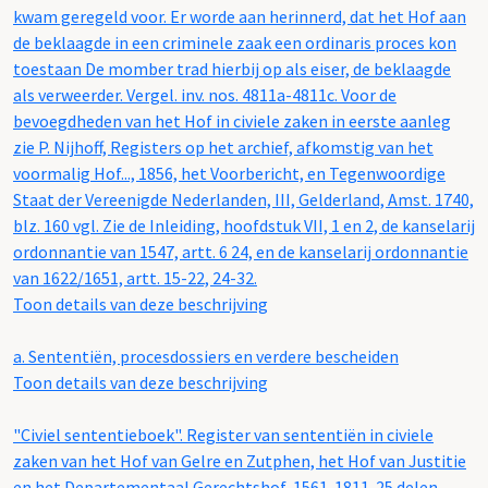
kwam geregeld voor. Er worde aan herinnerd, dat het Hof aan
de beklaagde in een criminele zaak een ordinaris proces kon
toestaan De momber trad hierbij op als eiser, de beklaagde
als verweerder. Vergel. inv. nos. 4811a-4811c. Voor de
bevoegdheden van het Hof in civiele zaken in eerste aanleg
zie P. Nijhoff, Registers op het archief, afkomstig van het
voormalig Hof..., 1856, het Voorbericht, en Tegenwoordige
Staat der Vereenigde Nederlanden, III, Gelderland, Amst. 1740,
blz. 160 vgl. Zie de Inleiding, hoofdstuk VII, 1 en 2, de kanselarij
ordonnantie van 1547, artt. 6 24, en de kanselarij ordonnantie
van 1622/1651, artt. 15-22, 24-32.
Toon details van deze beschrijving
a.
Sententiën, procesdossiers en verdere bescheiden
Toon details van deze beschrijving
"Civiel sententieboek". Register van sententiën in civiele
zaken van het Hof van Gelre en Zutphen, het Hof van Justitie
en het Departementaal Gerechtshof, 1561-1811. 25 delen