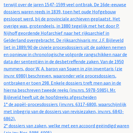
terwijl over de jaren 1547-1599 veel ontbrak. De 16de-eeuwse
dossiers waren reeds in 1839, toen het oude Hofgebouw
gesloopt werd, bij de provinciale archieven geplaatst. Het
overige was, grotendeels, in 1880 tegelijk met het door P.
Nijhoff geordende Hofarchief naar het rijksarchief in
Gelderland overgebracht. De rijksarchivaris mr. J.F. Bijleveld
liet in 1889/90 de civiele procesdossiers uit de pakken nemen
en opnieuw in chronologische volgorde rangschikken naar de
data der sententiën in de desbetreffende zaken. Van de 1950
nummers, door W, A. baron van Spaen in zijn inventaris (zie
inv.nr. 6980) beschreven, waaronder vele procesdossiers,
ontbraken er toen 298. Enkele dossiers treft men aan in de
hierna beschreven tweede reeks (inv.nrs. 5978-5985). Mr.
Bijleveld heeft uit de hoofdreeks afgescheiden
1° de appèl-procesdossiers (inv.nrs. 6317-6800, waarschijnlijk
met inbegrip van de dossiers van revisiezaken, inv.nrs. 6843-
6862),
2° dossiers van zaken, welke met een accoord geëindigd waren
(zie inv. Nos. 5986-6005).