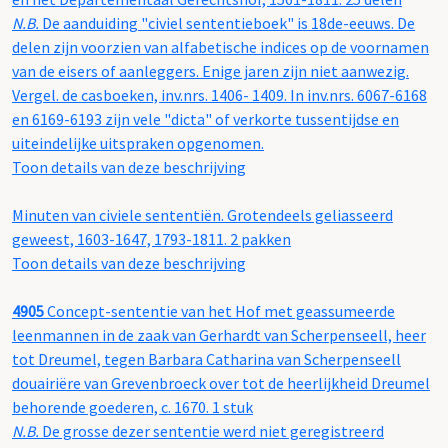
N.B.
De aanduiding "civiel sententieboek" is 18de-eeuws. De
delen zijn voorzien van alfabetische indices op de voornamen
van de eisers of aanleggers. Enige jaren zijn niet aanwezig.
Vergel. de casboeken, inv.nrs. 1406- 1409. In inv.nrs. 6067-6168
en 6169-6193 zijn vele "dicta" of verkorte tussentijdse en
uiteindelijke uitspraken opgenomen.
Toon details van deze beschrijving
Minuten van civiele sententiën. Grotendeels geliasseerd
geweest, 1603-1647, 1793-1811. 2 pakken
Toon details van deze beschrijving
4905
Concept-sententie van het Hof met geassumeerde
leenmannen in de zaak van Gerhardt van Scherpenseell, heer
tot Dreumel, tegen Barbara Catharina van Scherpenseell
douairiëre van Grevenbroeck over tot de heerlijkheid Dreumel
behorende goederen, c. 1670. 1 stuk
N.B.
De grosse dezer sententie werd niet geregistreerd