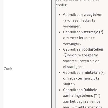
breder:
Gebruik een
vraagteken
(?)
om één letter te
vervangen.
Gebruik een
sterretje (*)
om meer letters te
vervangen.
Gebruik een
dollarteken
($)
voor uw zoekterm
voor resultaten die op
elkaar lijken.
Gebruik een
minteken (-)
om zoektermen uit te
sluiten.
Gebruik een
Dubbele
aanhalingstekens (" ")
aan het begin en einde
van uw zoektermen om