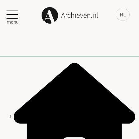
NL
menu