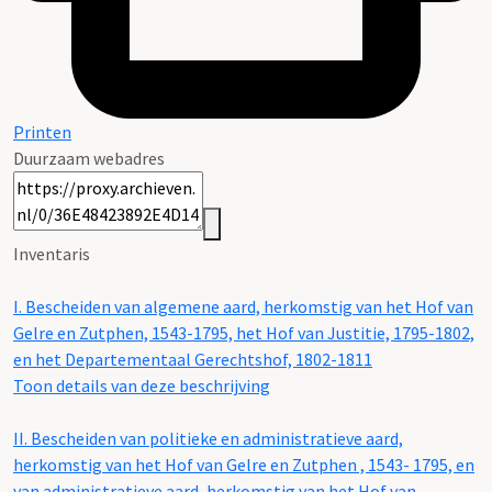
Printen
Duurzaam webadres
Inventaris
I.
Bescheiden van algemene aard, herkomstig van het Hof van
Gelre en Zutphen, 1543-1795, het Hof van Justitie, 1795-1802,
en het Departementaal Gerechtshof, 1802-1811
Toon details van deze beschrijving
II.
Bescheiden van politieke en administratieve aard,
herkomstig van het Hof van Gelre en Zutphen , 1543- 1795, en
van administratieve aard, herkomstig van het Hof van