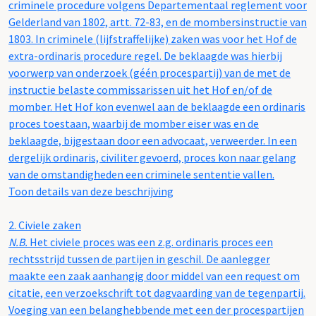
criminele procedure volgens Departementaal reglement voor
Gelderland van 1802, artt. 72-83, en de mombersinstructie van
1803. In criminele (lijfstraffelijke) zaken was voor het Hof de
extra-ordinaris procedure regel. De beklaagde was hierbij
voorwerp van onderzoek (géén procespartij) van de met de
instructie belaste commissarissen uit het Hof en/of de
momber. Het Hof kon evenwel aan de beklaagde een ordinaris
proces toestaan, waarbij de momber eiser was en de
beklaagde, bijgestaan door een advocaat, verweerder. In een
dergelijk ordinaris, civiliter gevoerd, proces kon naar gelang
van de omstandigheden een criminele sententie vallen.
Toon details van deze beschrijving
2.
Civiele zaken
N.B.
Het civiele proces was een z.g. ordinaris proces een
rechtsstrijd tussen de partijen in geschil. De aanlegger
maakte een zaak aanhangig door middel van een request om
citatie, een verzoekschrift tot dagvaarding van de tegenpartij.
Voeging van een belanghebbende met een der procespartijen