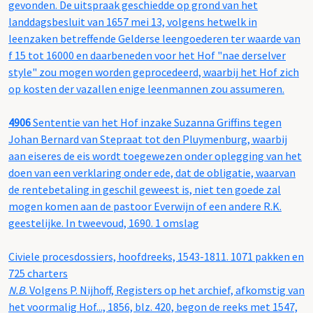
gevonden. De uitspraak geschiedde op grond van het
landdagsbesluit van 1657 mei 13, volgens hetwelk in
leenzaken betreffende Gelderse leengoederen ter waarde van
f 15 tot 16000 en daarbeneden voor het Hof "nae derselver
style" zou mogen worden geprocedeerd, waarbij het Hof zich
op kosten der vazallen enige leenmannen zou assumeren.
4906
Sententie van het Hof inzake Suzanna Griffins tegen
Johan Bernard van Stepraat tot den Pluymenburg, waarbij
aan eiseres de eis wordt toegewezen onder oplegging van het
doen van een verklaring onder ede, dat de obligatie, waarvan
de rentebetaling in geschil geweest is, niet ten goede zal
mogen komen aan de pastoor Everwijn of een andere R.K.
geestelijke. In tweevoud, 1690. 1 omslag
Civiele procesdossiers, hoofdreeks, 1543-1811. 1071 pakken en
725 charters
N.B.
Volgens P. Nijhoff, Registers op het archief, afkomstig van
het voormalig Hof..., 1856, blz. 420, begon de reeks met 1547,