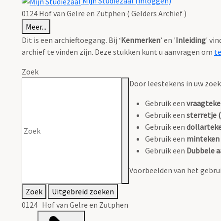
Mijn Studiezaal (inloggen)
0124 Hof van Gelre en Zutphen ( Gelders Archief )
Meer...
Dit is een archieftoegang. Bij ‘
Kenmerken
’ en '
Inleiding
' vi
archief te vinden zijn. Deze stukken kunt u aanvragen om
t
Zoek
Door leestekens in uw zoeko
Gebruik een
vraagteke
Gebruik een
sterretje (
Gebruik een
dollarteke
Gebruik een
minteken 
Gebruik een
Dubbele a
Voorbeelden van het gebrui
Zoek
Uitgebreid zoeken
0124 Hof van Gelre en Zutphen