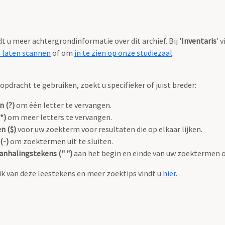
ndt u meer achtergrondinformatie over dit archief. Bij '
Inventaris
' 
e laten scannen
of om
in te zien op onze studiezaal
.
pdracht te gebruiken, zoekt u specifieker of juist breder:
n (?)
om één letter te vervangen.
*)
om meer letters te vervangen.
n ($)
voor uw zoekterm voor resultaten die op elkaar lijken.
(-)
om zoektermen uit te sluiten.
anhalingstekens (" ")
aan het begin en einde van uw zoektermen 
k van deze leestekens en meer zoektips vindt u
hier
.