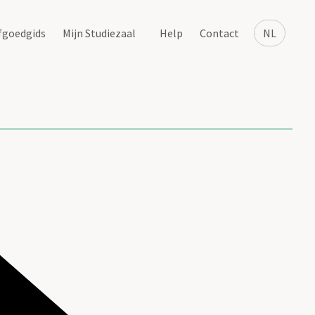
fgoedgids
Mijn Studiezaal
Help
Contact
NL