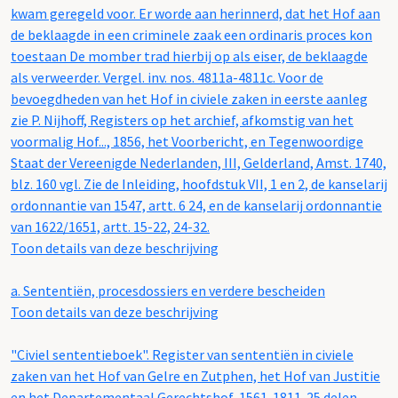
kwam geregeld voor. Er worde aan herinnerd, dat het Hof aan
de beklaagde in een criminele zaak een ordinaris proces kon
toestaan De momber trad hierbij op als eiser, de beklaagde
als verweerder. Vergel. inv. nos. 4811a-4811c. Voor de
bevoegdheden van het Hof in civiele zaken in eerste aanleg
zie P. Nijhoff, Registers op het archief, afkomstig van het
voormalig Hof..., 1856, het Voorbericht, en Tegenwoordige
Staat der Vereenigde Nederlanden, III, Gelderland, Amst. 1740,
blz. 160 vgl. Zie de Inleiding, hoofdstuk VII, 1 en 2, de kanselarij
ordonnantie van 1547, artt. 6 24, en de kanselarij ordonnantie
van 1622/1651, artt. 15-22, 24-32.
Toon details van deze beschrijving
a.
Sententiën, procesdossiers en verdere bescheiden
Toon details van deze beschrijving
"Civiel sententieboek". Register van sententiën in civiele
zaken van het Hof van Gelre en Zutphen, het Hof van Justitie
en het Departementaal Gerechtshof, 1561-1811. 25 delen