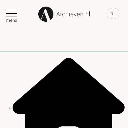
NL
menu