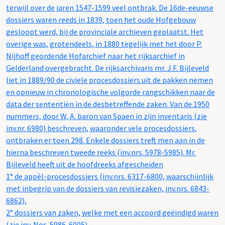
terwijl over de jaren 1547-1599 veel ontbrak. De 16de-eeuwse
dossiers waren reeds in 1839, toen het oude Hofgebouw
gesloopt werd, bij de provinciale archieven geplaatst. Het
overige was, grotendeels, in 1880 tegelijk met het door P.
Nijhoff geordende Hofarchief naar het rijksarchief in
Gelderland overgebracht. De rijksarchivaris mr. J.F. Bijleveld
liet in 1889/90 de civiele procesdossiers uit de pakken nemen
en opnieuw in chronologische volgorde rangschikken naar de
data der sententiën in de desbetreffende zaken. Van de 1950
nummers, door W, A. baron van Spaen in zijn inventaris (zie
inv.nr. 6980) beschreven, waaronder vele procesdossiers,
ontbraken er toen 298. Enkele dossiers treft men aan in de
hierna beschreven tweede reeks (inv.nrs. 5978-5985). Mr.
Bijleveld heeft uit de hoofdreeks afgescheiden
1° de appèl-procesdossiers (inv.nrs. 6317-6800, waarschijnlijk
met inbegrip van de dossiers van revisiezaken, inv.nrs. 6843-
6862),
2° dossiers van zaken, welke met een accoord geëindigd waren
(zie inv. Nos. 5986-6005).