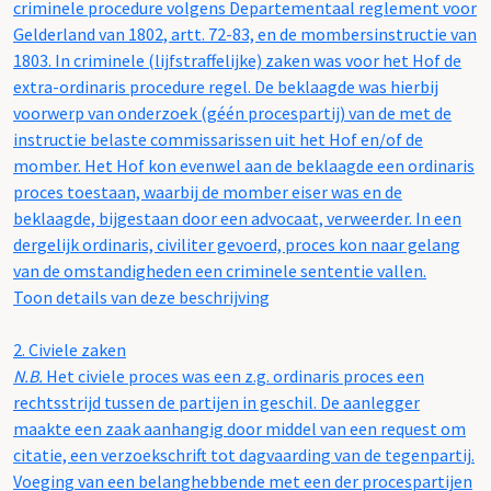
criminele procedure volgens Departementaal reglement voor
Gelderland van 1802, artt. 72-83, en de mombersinstructie van
1803. In criminele (lijfstraffelijke) zaken was voor het Hof de
extra-ordinaris procedure regel. De beklaagde was hierbij
voorwerp van onderzoek (géén procespartij) van de met de
instructie belaste commissarissen uit het Hof en/of de
momber. Het Hof kon evenwel aan de beklaagde een ordinaris
proces toestaan, waarbij de momber eiser was en de
beklaagde, bijgestaan door een advocaat, verweerder. In een
dergelijk ordinaris, civiliter gevoerd, proces kon naar gelang
van de omstandigheden een criminele sententie vallen.
Toon details van deze beschrijving
2.
Civiele zaken
N.B.
Het civiele proces was een z.g. ordinaris proces een
rechtsstrijd tussen de partijen in geschil. De aanlegger
maakte een zaak aanhangig door middel van een request om
citatie, een verzoekschrift tot dagvaarding van de tegenpartij.
Voeging van een belanghebbende met een der procespartijen