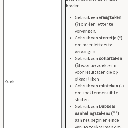
breder:
Gebruik een
vraagteken
(?)
om één letter te
vervangen.
Gebruik een
sterretje (*)
om meer letters te
vervangen.
Gebruik een
dollarteken
($)
voor uw zoekterm
voor resultaten die op
elkaar lijken.
Gebruik een
minteken (-)
om zoektermen uit te
sluiten.
Gebruik een
Dubbele
aanhalingstekens (" ")
aan het begin en einde
van uw zoektermen om