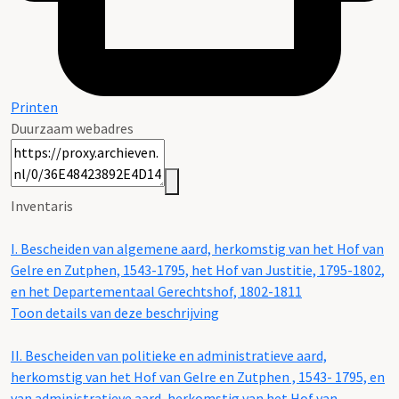
Printen
Duurzaam webadres
Inventaris
I.
Bescheiden van algemene aard, herkomstig van het Hof van
Gelre en Zutphen, 1543-1795, het Hof van Justitie, 1795-1802,
en het Departementaal Gerechtshof, 1802-1811
Toon details van deze beschrijving
II.
Bescheiden van politieke en administratieve aard,
herkomstig van het Hof van Gelre en Zutphen , 1543- 1795, en
van administratieve aard, herkomstig van het Hof van