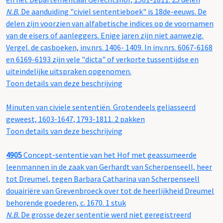
N.B.
De aanduiding "civiel sententieboek" is 18de-eeuws. De
delen zijn voorzien van alfabetische indices op de voornamen
van de eisers of aanleggers. Enige jaren zijn niet aanwezig.
Vergel. de casboeken, inv.nrs. 1406- 1409. In inv.nrs. 6067-6168
en 6169-6193 zijn vele "dicta" of verkorte tussentijdse en
uiteindelijke uitspraken opgenomen.
Toon details van deze beschrijving
Minuten van civiele sententiën. Grotendeels geliasseerd
geweest, 1603-1647, 1793-1811. 2 pakken
Toon details van deze beschrijving
4905
Concept-sententie van het Hof met geassumeerde
leenmannen in de zaak van Gerhardt van Scherpenseell, heer
tot Dreumel, tegen Barbara Catharina van Scherpenseell
douairiëre van Grevenbroeck over tot de heerlijkheid Dreumel
behorende goederen, c. 1670. 1 stuk
N.B.
De grosse dezer sententie werd niet geregistreerd