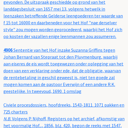
gevonden. De uitspraak geschiedde op grond van het
landdagsbesluit van 1657 mei 13, volgens hetwelk in
leenzaken betreffende Gelderse leengoederen ter waarde van
f 15 tot 16000 en daarbeneden voor het Hof "nae derselver
style" zou mogen worden geprocedeerd, waarbij het Hof zich
op kosten der vazallen enige leenmannen zou assumeren.
4906
Sententie van het Hof inzake Suzanna Griffins tegen
Johan Bernard van Stepraat tot den Pluymenburg, waarbij
aan eiseres de eis wordt toegewezen onder oplegging van het
doen van een verklaring onder ede, dat de obligatie, waarvan
de rentebetaling in geschil geweest is, niet ten goede zal
mogen komen aan de pastoor Everwijn of een andere R.K.
geestelijke. In tweevoud, 1690. 1 omslag
Civiele procesdossiers, hoofdreeks, 1543-1811. 1071 pakken en
725 charters
N.B.
Volgens P. Nijhoff, Registers op het archief, afkomstig van
het voormalig Hof..., 1856, blz. 420, begon de reeks met 1547,