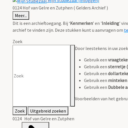
Mijn Studiezaal (inloggen)
0124 Hof van Gelre en Zutphen ( Gelders Archief )
Meer...
Dit is een archieftoegang. Bij ‘
Kenmerken
’ en '
Inleiding
' vi
archief te vinden zijn. Deze stukken kunt u aanvragen om
t
Zoek
Door leestekens in uw zoeko
Gebruik een
vraagteke
Gebruik een
sterretje (
Gebruik een
dollarteke
Gebruik een
minteken 
Gebruik een
Dubbele a
Voorbeelden van het gebrui
Zoek
Uitgebreid zoeken
0124 Hof van Gelre en Zutphen