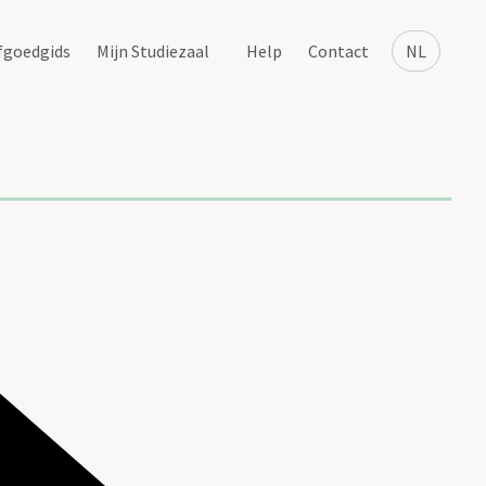
fgoedgids
Mijn Studiezaal
Help
Contact
NL