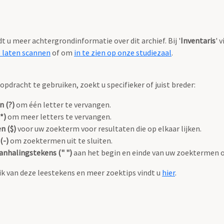
ndt u meer achtergrondinformatie over dit archief. Bij '
Inventaris
' 
e laten scannen
of om
in te zien op onze studiezaal
.
pdracht te gebruiken, zoekt u specifieker of juist breder:
n (?)
om één letter te vervangen.
*)
om meer letters te vervangen.
n ($)
voor uw zoekterm voor resultaten die op elkaar lijken.
(-)
om zoektermen uit te sluiten.
anhalingstekens (" ")
aan het begin en einde van uw zoektermen 
k van deze leestekens en meer zoektips vindt u
hier
.