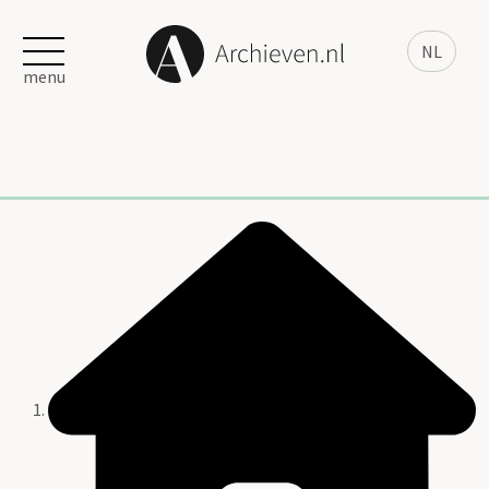
NL
menu