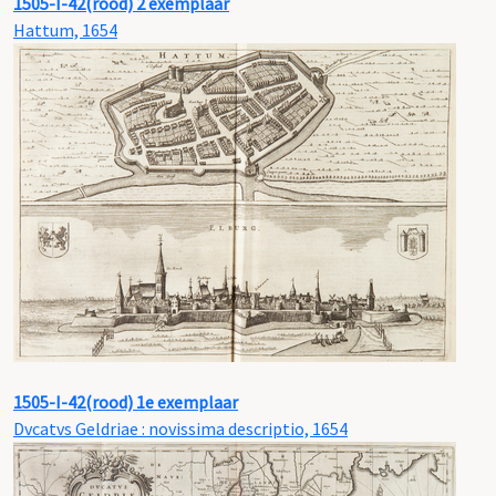
1505-I-42(rood) 2 exemplaar
Hattum, 1654
1505-I-42(rood) 1e exemplaar
Dvcatvs Geldriae : novissima descriptio, 1654