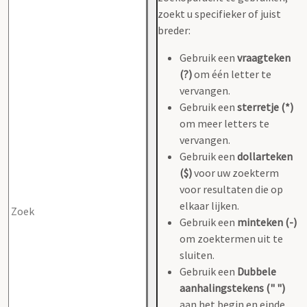
zoekt u specifieker of juist
breder:
Gebruik een
vraagteken
(?)
om één letter te
vervangen.
Gebruik een
sterretje (*)
om meer letters te
vervangen.
Gebruik een
dollarteken
($)
voor uw zoekterm
voor resultaten die op
elkaar lijken.
Gebruik een
minteken (-)
om zoektermen uit te
sluiten.
Gebruik een
Dubbele
aanhalingstekens (" ")
aan het begin en einde