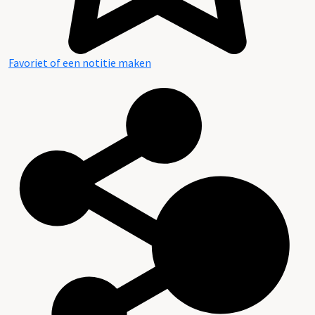
Favoriet of een notitie maken