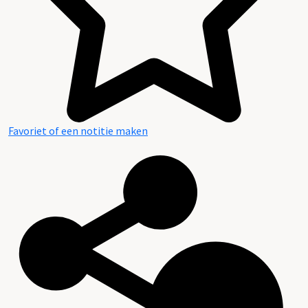
Favoriet of een notitie maken