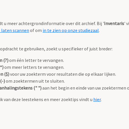
ndt u meer achtergrondinformatie over dit archief. Bij '
Inventaris
' 
e laten scannen
of om
in te zien op onze studiezaal
.
pdracht te gebruiken, zoekt u specifieker of juist breder:
n (?)
om één letter te vervangen.
*)
om meer letters te vervangen.
n ($)
voor uw zoekterm voor resultaten die op elkaar lijken.
(-)
om zoektermen uit te sluiten.
anhalingstekens (" ")
aan het begin en einde van uw zoektermen 
k van deze leestekens en meer zoektips vindt u
hier
.