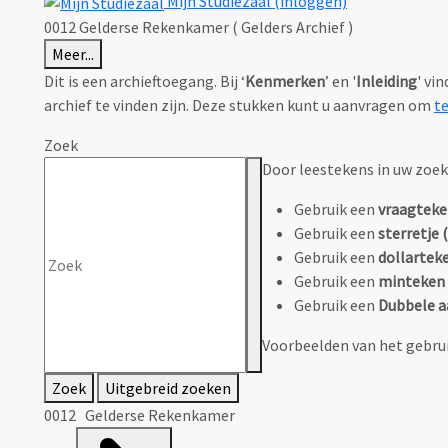
Mijn Studiezaal (inloggen)
0012 Gelderse Rekenkamer ( Gelders Archief )
Meer...
Dit is een archieftoegang. Bij ‘
Kenmerken
’ en '
Inleiding
' vi
archief te vinden zijn. Deze stukken kunt u aanvragen om
t
Zoek
Door leestekens in uw zoeko
Gebruik een
vraagteke
Gebruik een
sterretje (
Gebruik een
dollarteke
Gebruik een
minteken 
Gebruik een
Dubbele a
Voorbeelden van het gebrui
Zoek
Uitgebreid zoeken
0012 Gelderse Rekenkamer