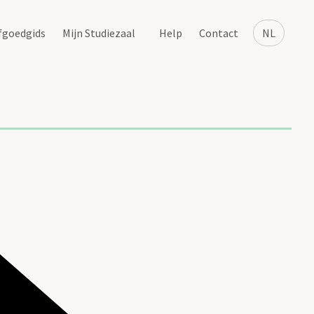
fgoedgids
Mijn Studiezaal
Help
Contact
NL