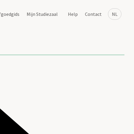
fgoedgids
Mijn Studiezaal
Help
Contact
NL