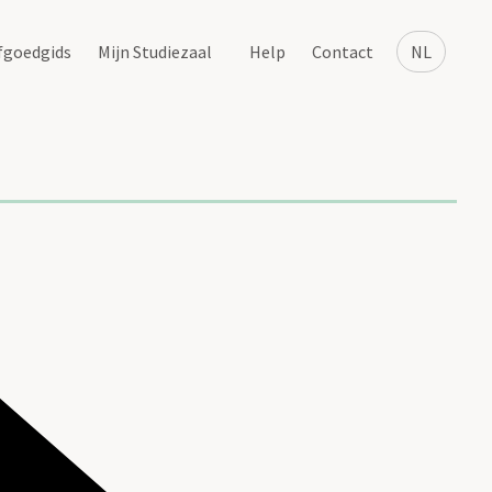
fgoedgids
Mijn Studiezaal
Help
Contact
NL