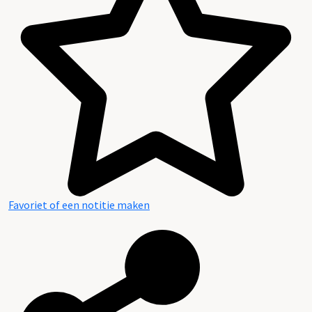
Documentatie
Favoriet of een notitie maken
Gedeponeerde archieven