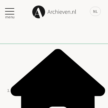
NL
menu