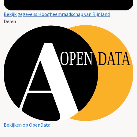
Bekijk gegevens Hoogheemraadschap van Rijnland
Delen
OPEN
DATA
Bekijken op OpenData