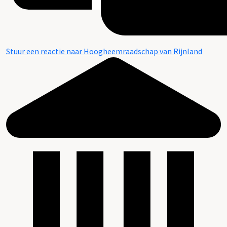
Stuur een reactie naar Hoogheemraadschap van Rijnland