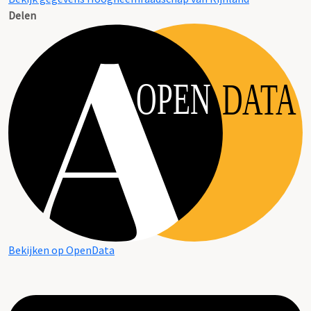
Delen
OPEN
DATA
Bekijken op OpenData