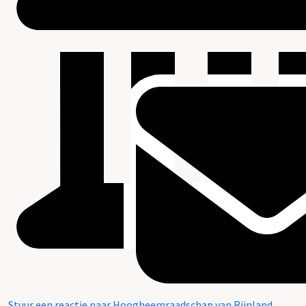
Stuur een reactie naar Hoogheemraadschap van Rijnland