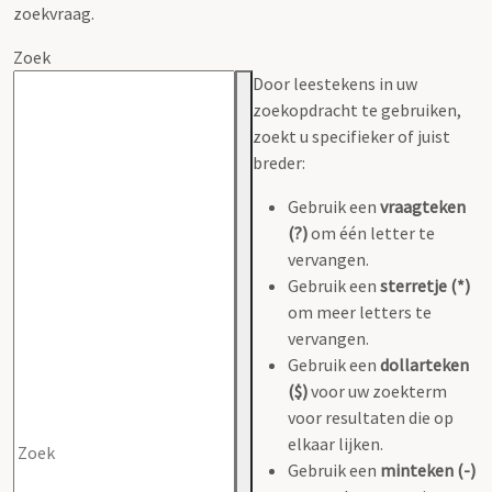
zoekvraag.
Zoek
Door leestekens in uw
zoekopdracht te gebruiken,
zoekt u specifieker of juist
breder:
Gebruik een
vraagteken
(?)
om één letter te
vervangen.
Gebruik een
sterretje (*)
om meer letters te
vervangen.
Gebruik een
dollarteken
($)
voor uw zoekterm
voor resultaten die op
elkaar lijken.
Gebruik een
minteken (-)