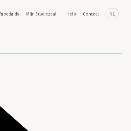
fgoedgids
Mijn Studiezaal
Help
Contact
NL