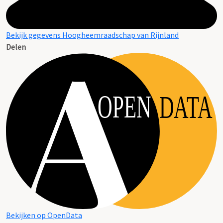
Bekijk gegevens Hoogheemraadschap van Rijnland
Delen
OPEN
DATA
Bekijken op OpenData