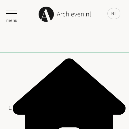
NL
menu