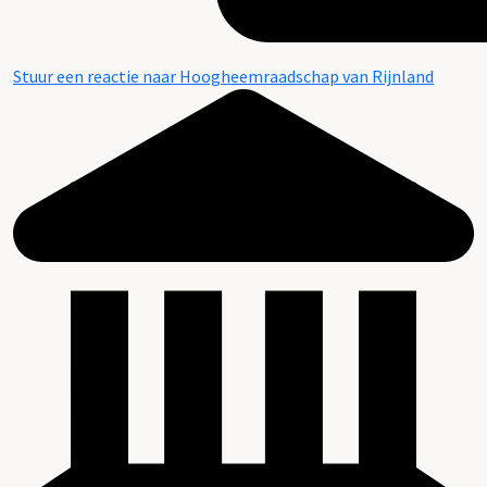
Stuur een reactie naar Hoogheemraadschap van Rijnland