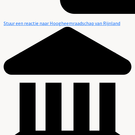
Stuur een reactie naar Hoogheemraadschap van Rijnland