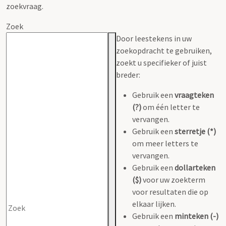
zoekvraag.
Zoek
Door leestekens in uw
zoekopdracht te gebruiken,
zoekt u specifieker of juist
breder:
Gebruik een
vraagteken
(?)
om één letter te
vervangen.
Gebruik een
sterretje (*)
om meer letters te
vervangen.
Gebruik een
dollarteken
($)
voor uw zoekterm
voor resultaten die op
elkaar lijken.
Gebruik een
minteken (-)