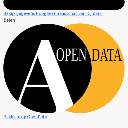
Bekijk gegevens Hoogheemraadschap van Rijnland
Delen
OPEN
DATA
Bekijken op OpenData