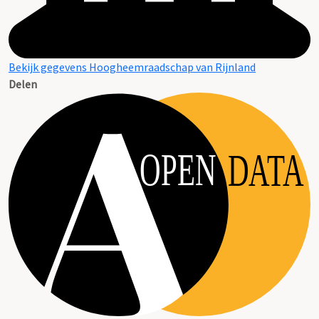
Bekijk gegevens Hoogheemraadschap van Rijnland
Delen
OPEN
DATA