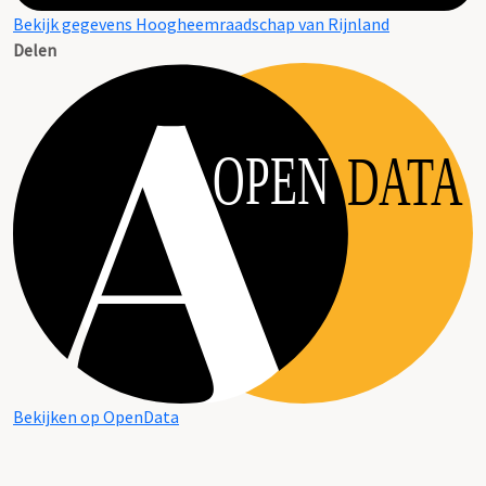
Bekijk gegevens Hoogheemraadschap van Rijnland
Delen
OPEN
DATA
Bekijken op OpenData