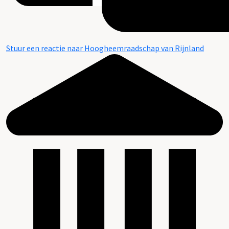
Stuur een reactie naar Hoogheemraadschap van Rijnland