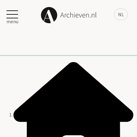
NL
menu