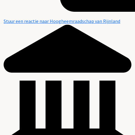
Stuur een reactie naar Hoogheemraadschap van Rijnland