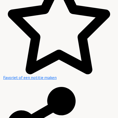
Favoriet of een notitie maken