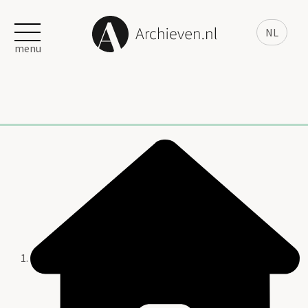
NL
menu