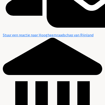
Stuur een reactie naar Hoogheemraadschap van Rijnland