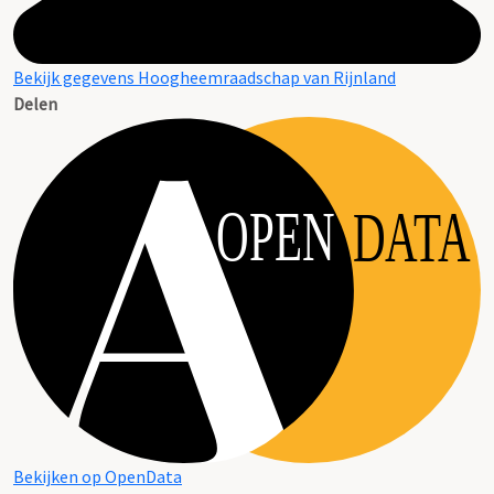
Bekijk gegevens Hoogheemraadschap van Rijnland
Delen
OPEN
DATA
Bekijken op OpenData