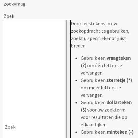
zoekvraag.
Zoek
Door leestekens in uw
zoekopdracht te gebruiken,
zoekt u specifieker of juist
breder:
Gebruik een
vraagteken
(?)
om één letter te
vervangen.
Gebruik een
sterretje (*)
om meer letters te
vervangen.
Gebruik een
dollarteken
($)
voor uw zoekterm
voor resultaten die op
elkaar lijken.
Gebruik een
minteken (-)