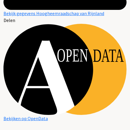
Bekijk gegevens Hoogheemraadschap van Rijnland
Delen
OPEN
DATA
Bekijken op OpenData