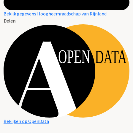
Bekijk gegevens Hoogheemraadschap van Rijnland
Delen
OPEN
DATA
Bekijken op OpenData