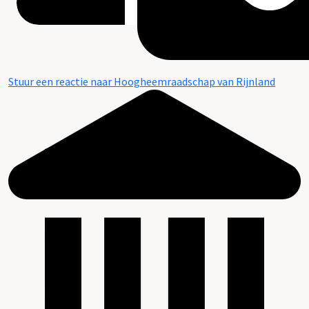
Stuur een reactie naar Hoogheemraadschap van Rijnland