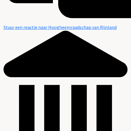
Stuur een reactie naar Hoogheemraadschap van Rijnland