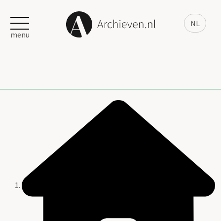
NL
menu