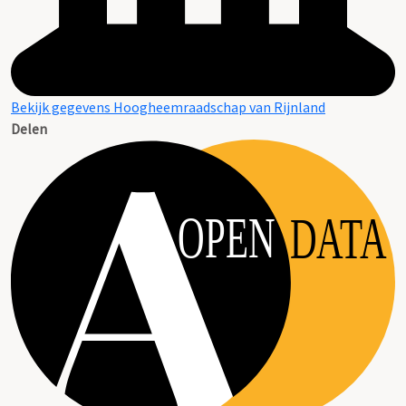
Bekijk gegevens Hoogheemraadschap van Rijnland
Delen
OPEN
DATA