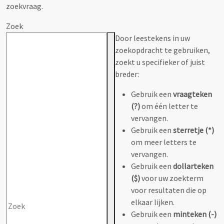
zoekvraag.
Zoek
Door leestekens in uw
zoekopdracht te gebruiken,
zoekt u specifieker of juist
breder:
Gebruik een
vraagteken
(?)
om één letter te
vervangen.
Gebruik een
sterretje (*)
om meer letters te
vervangen.
Gebruik een
dollarteken
($)
voor uw zoekterm
voor resultaten die op
elkaar lijken.
Gebruik een
minteken (-)