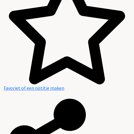
Favoriet of een notitie maken