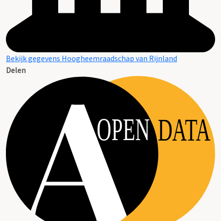
Bekijk gegevens Hoogheemraadschap van Rijnland
Delen
OPEN
DATA