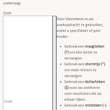
zoekvraag.
Zoek
Door leestekens in uw
zoekopdracht te gebruiken,
zoekt u specifieker of juist
breder:
Gebruik een
vraagteken
(?)
om één letter te
vervangen.
Gebruik een
sterretje (*)
om meer letters te
vervangen.
Gebruik een
dollarteken
($)
voor uw zoekterm
voor resultaten die op
elkaar lijken.
Gebruik een
minteken (-)