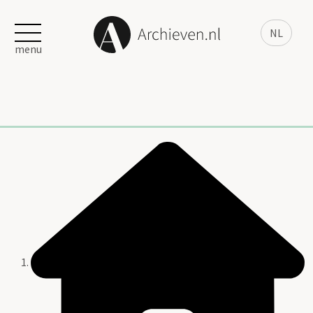
NL
menu