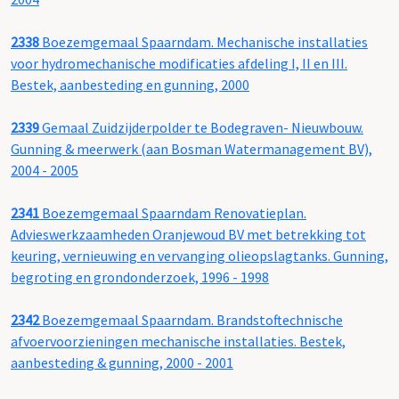
2338
Boezemgemaal Spaarndam. Mechanische installaties
voor hydromechanische modificaties afdeling I, II en III.
Bestek, aanbesteding en gunning, 2000
2339
Gemaal Zuidzijderpolder te Bodegraven- Nieuwbouw.
Gunning & meerwerk (aan Bosman Watermanagement BV),
2004 - 2005
2341
Boezemgemaal Spaarndam Renovatieplan.
Advieswerkzaamheden Oranjewoud BV met betrekking tot
keuring, vernieuwing en vervanging olieopslagtanks. Gunning,
begroting en grondonderzoek, 1996 - 1998
2342
Boezemgemaal Spaarndam. Brandstoftechnische
afvoervoorzieningen mechanische installaties. Bestek,
aanbesteding & gunning, 2000 - 2001