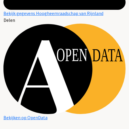
Bekijk gegevens Hoogheemraadschap van Rijnland
Delen
OPEN
DATA
Bekijken op OpenData