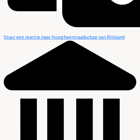
Stuur een reactie naar Hoogheemraadschap van Rijnland