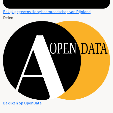
Bekijk gegevens Hoogheemraadschap van Rijnland
Delen
OPEN
DATA
Bekijken op OpenData