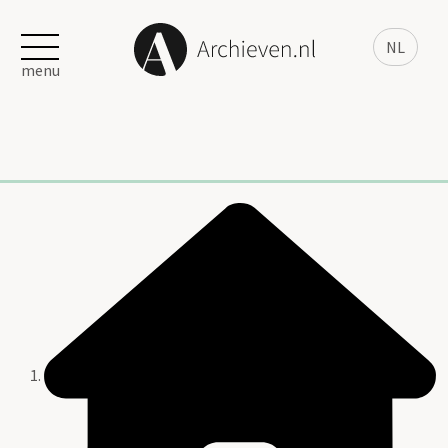
NL
menu