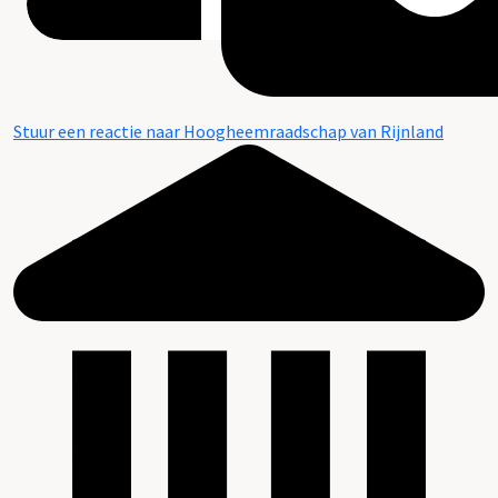
Stuur een reactie naar Hoogheemraadschap van Rijnland