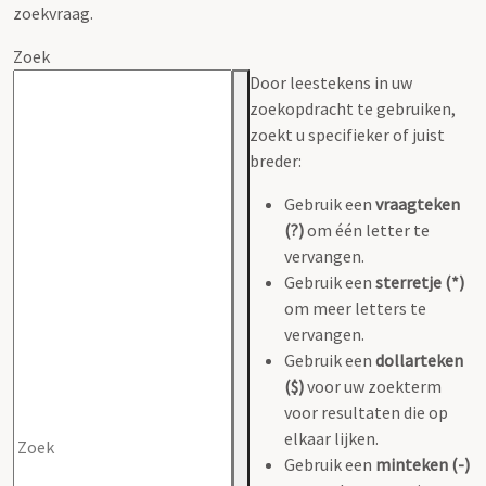
zoekvraag.
Zoek
Door leestekens in uw
zoekopdracht te gebruiken,
zoekt u specifieker of juist
breder:
Gebruik een
vraagteken
(?)
om één letter te
vervangen.
Gebruik een
sterretje (*)
om meer letters te
vervangen.
Gebruik een
dollarteken
($)
voor uw zoekterm
voor resultaten die op
elkaar lijken.
Gebruik een
minteken (-)