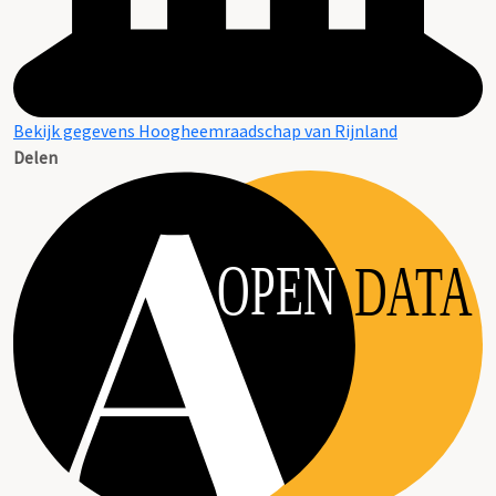
Bekijk gegevens Hoogheemraadschap van Rijnland
Delen
OPEN
DATA