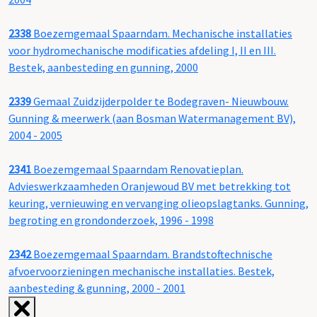
2338
Boezemgemaal Spaarndam. Mechanische installaties
voor hydromechanische modificaties afdeling I, II en III.
Bestek, aanbesteding en gunning, 2000
2339
Gemaal Zuidzijderpolder te Bodegraven- Nieuwbouw.
Gunning & meerwerk (aan Bosman Watermanagement BV),
2004 - 2005
2341
Boezemgemaal Spaarndam Renovatieplan.
Advieswerkzaamheden Oranjewoud BV met betrekking tot
keuring, vernieuwing en vervanging olieopslagtanks. Gunning,
begroting en grondonderzoek, 1996 - 1998
2342
Boezemgemaal Spaarndam. Brandstoftechnische
afvoervoorzieningen mechanische installaties. Bestek,
aanbesteding & gunning, 2000 - 2001