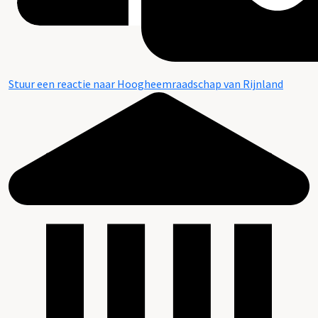
Stuur een reactie naar Hoogheemraadschap van Rijnland