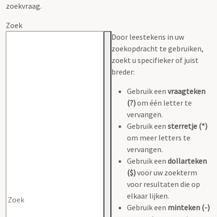
zoekvraag.
Zoek
Door leestekens in uw
zoekopdracht te gebruiken,
zoekt u specifieker of juist
breder:
Gebruik een
vraagteken
(?)
om één letter te
vervangen.
Gebruik een
sterretje (*)
om meer letters te
vervangen.
Gebruik een
dollarteken
($)
voor uw zoekterm
voor resultaten die op
elkaar lijken.
Gebruik een
minteken (-)