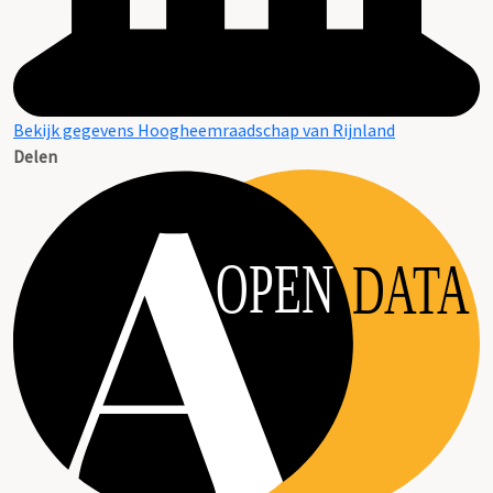
Bekijk gegevens Hoogheemraadschap van Rijnland
Delen
OPEN
DATA