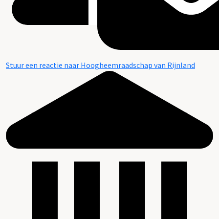
Stuur een reactie naar Hoogheemraadschap van Rijnland