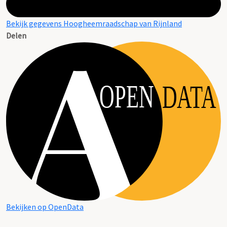
Bekijk gegevens Hoogheemraadschap van Rijnland
Delen
OPEN
DATA
Bekijken op OpenData