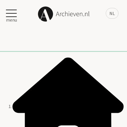
NL
menu