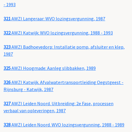
- 1993
321
AWZI Langeraar: WVO lozingsvergunning, 1987
322
AWZI Katwijk: WVO lozingsvergunning, 1988 - 1993
323
AWZI Badhoevedorp: Installatie pomp, afsluiter en klep,
1987
325
AWZI Hoogmade: Aanleg slibbakken, 1989
326
AWZI Katwijk. Afvalwatertransportleiding Oegstgeest -
Rijnsburg - Katwijk, 1987
327
AWZI Leiden Noord. Uitbreiding: 2e Fase, processen
verbaal van opleveringen, 1987
328
AWZI Leiden Noord. WVO lozingsvergunning, 1988 - 1989