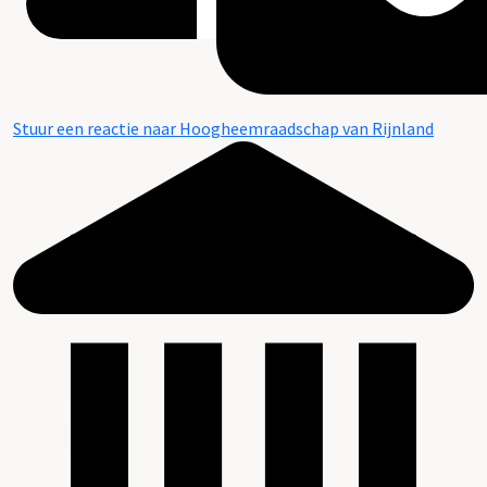
Stuur een reactie naar Hoogheemraadschap van Rijnland