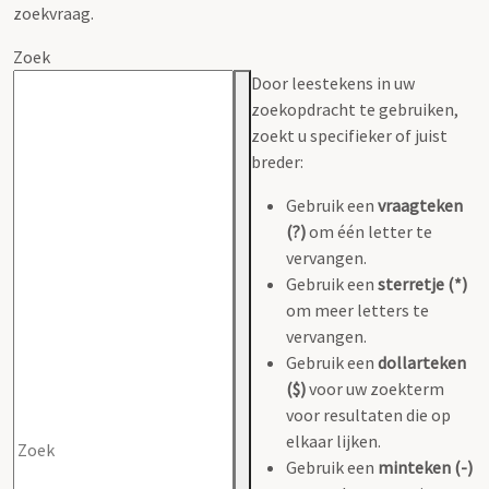
zoekvraag.
Zoek
Door leestekens in uw
zoekopdracht te gebruiken,
zoekt u specifieker of juist
breder:
Gebruik een
vraagteken
(?)
om één letter te
vervangen.
Gebruik een
sterretje (*)
om meer letters te
vervangen.
Gebruik een
dollarteken
($)
voor uw zoekterm
voor resultaten die op
elkaar lijken.
Gebruik een
minteken (-)