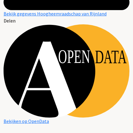
Bekijk gegevens Hoogheemraadschap van Rijnland
Delen
OPEN
DATA
Bekijken op OpenData