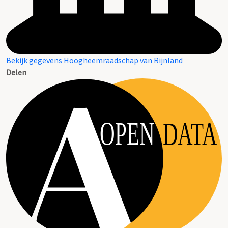
Bekijk gegevens Hoogheemraadschap van Rijnland
Delen
OPEN
DATA