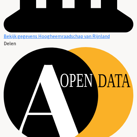
Bekijk gegevens Hoogheemraadschap van Rijnland
Delen
OPEN
DATA