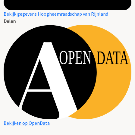
Bekijk gegevens Hoogheemraadschap van Rijnland
Delen
OPEN
DATA
Bekijken op OpenData