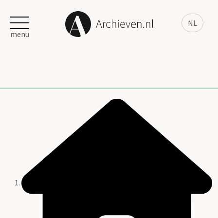
NL
menu