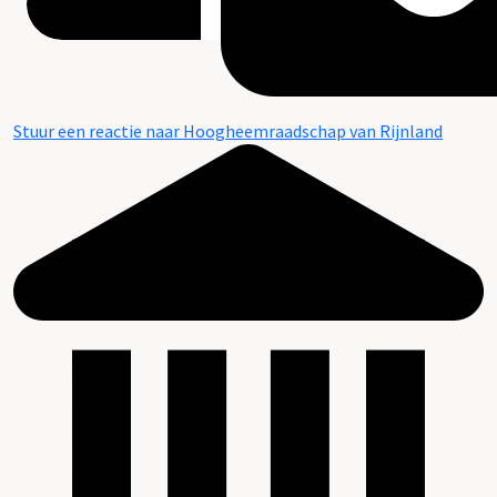
Stuur een reactie naar Hoogheemraadschap van Rijnland