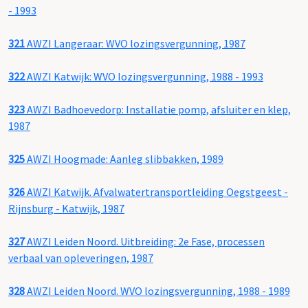
- 1993
321
AWZI Langeraar: WVO lozingsvergunning, 1987
322
AWZI Katwijk: WVO lozingsvergunning, 1988 - 1993
323
AWZI Badhoevedorp: Installatie pomp, afsluiter en klep,
1987
325
AWZI Hoogmade: Aanleg slibbakken, 1989
326
AWZI Katwijk. Afvalwatertransportleiding Oegstgeest -
Rijnsburg - Katwijk, 1987
327
AWZI Leiden Noord. Uitbreiding: 2e Fase, processen
verbaal van opleveringen, 1987
328
AWZI Leiden Noord. WVO lozingsvergunning, 1988 - 1989