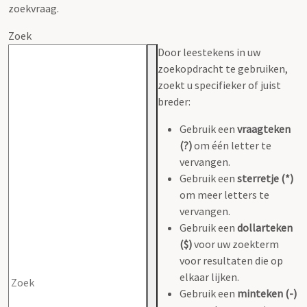
zoekvraag.
Zoek
Door leestekens in uw
zoekopdracht te gebruiken,
zoekt u specifieker of juist
breder:
Gebruik een
vraagteken
(?)
om één letter te
vervangen.
Gebruik een
sterretje (*)
om meer letters te
vervangen.
Gebruik een
dollarteken
($)
voor uw zoekterm
voor resultaten die op
elkaar lijken.
Gebruik een
minteken (-)