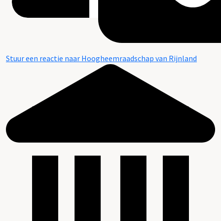
Stuur een reactie naar Hoogheemraadschap van Rijnland