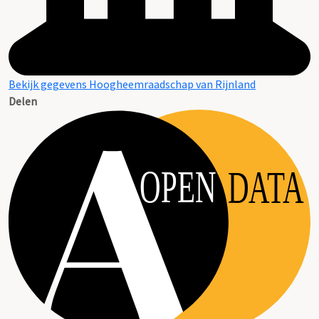
Bekijk gegevens Hoogheemraadschap van Rijnland
Delen
OPEN
DATA