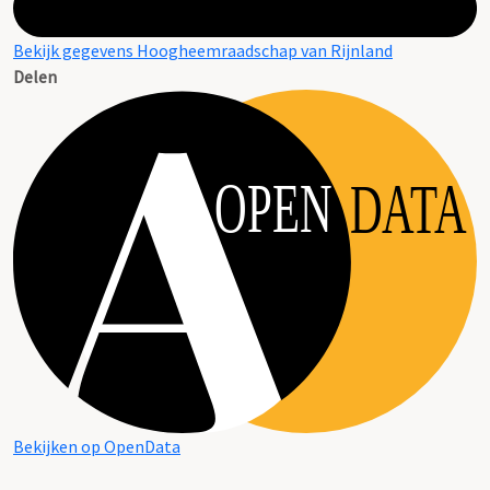
Bekijk gegevens Hoogheemraadschap van Rijnland
Delen
OPEN
DATA
Bekijken op OpenData