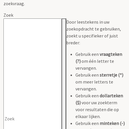
zoekvraag.
Zoek
Door leestekens in uw
zoekopdracht te gebruiken,
zoekt u specifieker of juist
breder:
Gebruik een
vraagteken
(?)
om één letter te
vervangen.
Gebruik een
sterretje (*)
om meer letters te
vervangen.
Gebruik een
dollarteken
($)
voor uw zoekterm
voor resultaten die op
elkaar lijken.
Gebruik een
minteken (-)