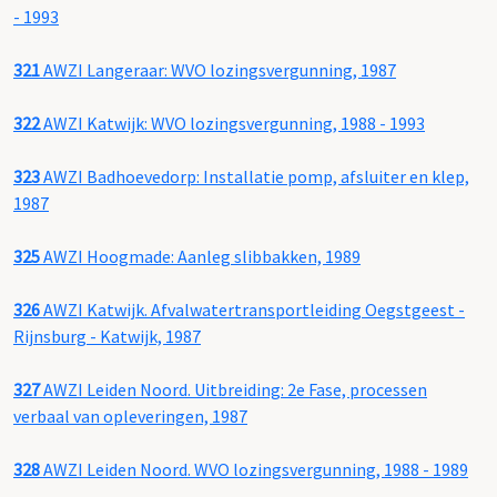
- 1993
321
AWZI Langeraar: WVO lozingsvergunning, 1987
322
AWZI Katwijk: WVO lozingsvergunning, 1988 - 1993
323
AWZI Badhoevedorp: Installatie pomp, afsluiter en klep,
1987
325
AWZI Hoogmade: Aanleg slibbakken, 1989
326
AWZI Katwijk. Afvalwatertransportleiding Oegstgeest -
Rijnsburg - Katwijk, 1987
327
AWZI Leiden Noord. Uitbreiding: 2e Fase, processen
verbaal van opleveringen, 1987
328
AWZI Leiden Noord. WVO lozingsvergunning, 1988 - 1989