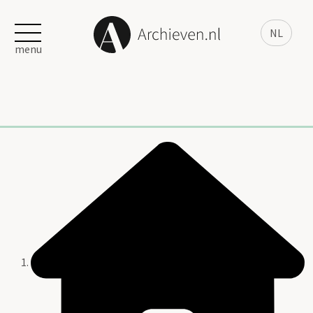
NL
menu