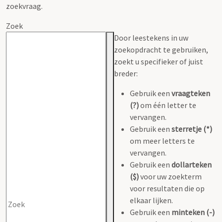
zoekvraag.
Zoek
Door leestekens in uw
zoekopdracht te gebruiken,
zoekt u specifieker of juist
breder:
Gebruik een
vraagteken
(?)
om één letter te
vervangen.
Gebruik een
sterretje (*)
om meer letters te
vervangen.
Gebruik een
dollarteken
($)
voor uw zoekterm
voor resultaten die op
elkaar lijken.
Gebruik een
minteken (-)