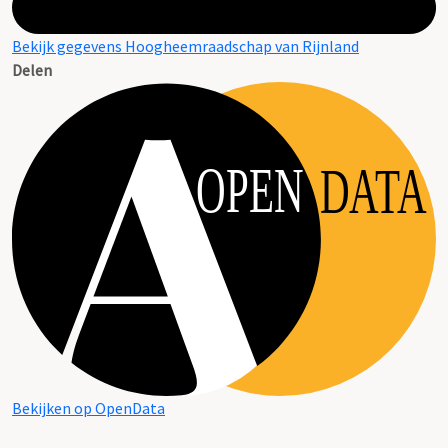
Bekijk gegevens Hoogheemraadschap van Rijnland
Delen
OPEN
DATA
Bekijken op OpenData