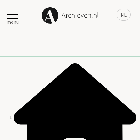
NL
menu