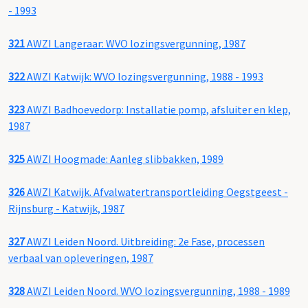
- 1993
321
AWZI Langeraar: WVO lozingsvergunning, 1987
322
AWZI Katwijk: WVO lozingsvergunning, 1988 - 1993
323
AWZI Badhoevedorp: Installatie pomp, afsluiter en klep,
1987
325
AWZI Hoogmade: Aanleg slibbakken, 1989
326
AWZI Katwijk. Afvalwatertransportleiding Oegstgeest -
Rijnsburg - Katwijk, 1987
327
AWZI Leiden Noord. Uitbreiding: 2e Fase, processen
verbaal van opleveringen, 1987
328
AWZI Leiden Noord. WVO lozingsvergunning, 1988 - 1989