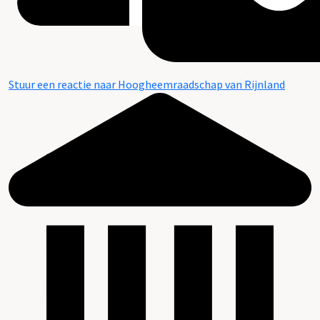
Stuur een reactie naar Hoogheemraadschap van Rijnland