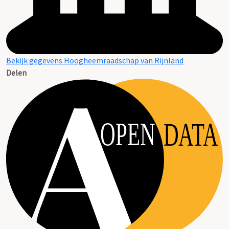
Bekijk gegevens Hoogheemraadschap van Rijnland
Delen
OPEN
DATA