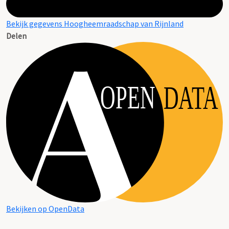
Bekijk gegevens Hoogheemraadschap van Rijnland
Delen
OPEN
DATA
Bekijken op OpenData