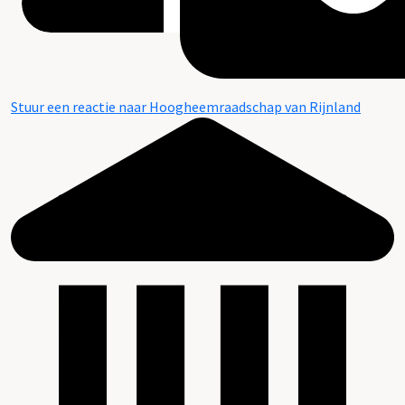
Stuur een reactie naar Hoogheemraadschap van Rijnland