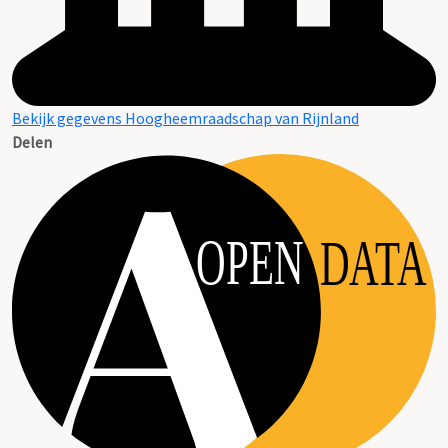
Bekijk gegevens Hoogheemraadschap van Rijnland
Delen
OPEN
DATA