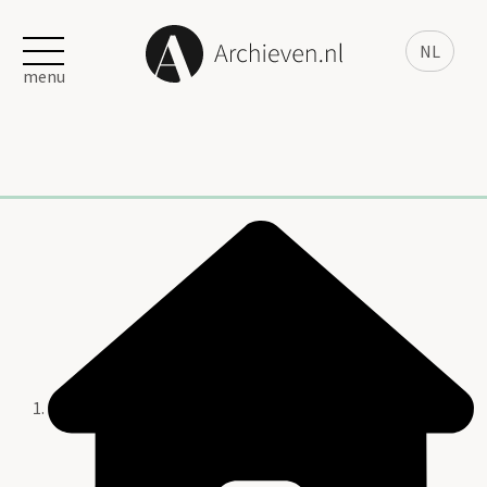
NL
menu