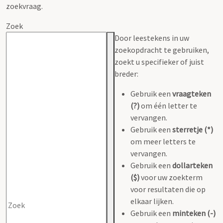
zoekvraag.
Zoek
Door leestekens in uw
zoekopdracht te gebruiken,
zoekt u specifieker of juist
breder:
Gebruik een
vraagteken
(?)
om één letter te
vervangen.
Gebruik een
sterretje (*)
om meer letters te
vervangen.
Gebruik een
dollarteken
($)
voor uw zoekterm
voor resultaten die op
elkaar lijken.
Gebruik een
minteken (-)