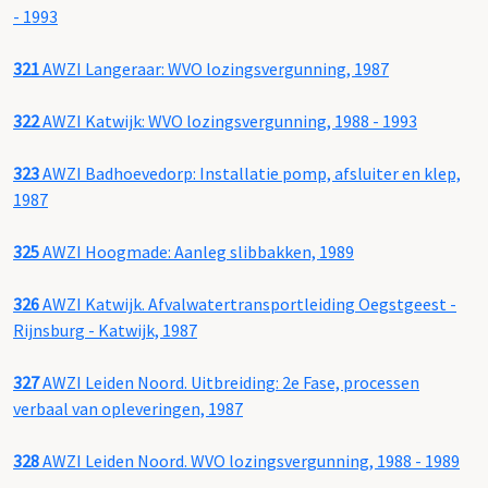
- 1993
321
AWZI Langeraar: WVO lozingsvergunning, 1987
322
AWZI Katwijk: WVO lozingsvergunning, 1988 - 1993
323
AWZI Badhoevedorp: Installatie pomp, afsluiter en klep,
1987
325
AWZI Hoogmade: Aanleg slibbakken, 1989
326
AWZI Katwijk. Afvalwatertransportleiding Oegstgeest -
Rijnsburg - Katwijk, 1987
327
AWZI Leiden Noord. Uitbreiding: 2e Fase, processen
verbaal van opleveringen, 1987
328
AWZI Leiden Noord. WVO lozingsvergunning, 1988 - 1989