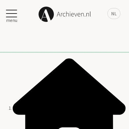
NL
menu