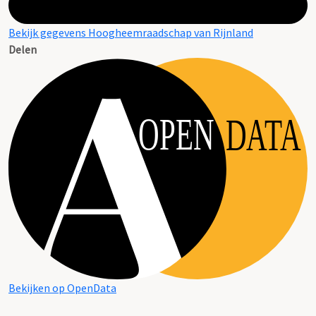
Bekijk gegevens Hoogheemraadschap van Rijnland
Delen
OPEN
DATA
Bekijken op OpenData