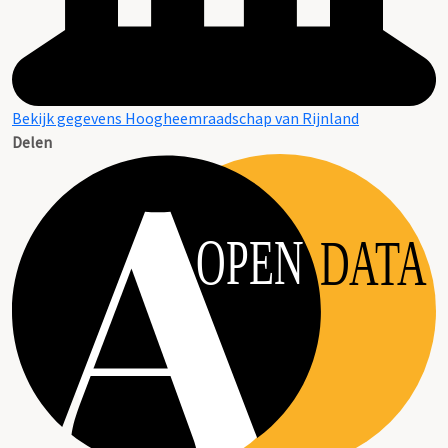
Bekijk gegevens Hoogheemraadschap van Rijnland
Delen
OPEN
DATA