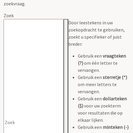
zoekvraag.
Zoek
Door leestekens in uw
zoekopdracht te gebruiken,
zoekt u specifieker of juist
breder:
Gebruik een
vraagteken
(?)
om één letter te
vervangen.
Gebruik een
sterretje (*)
om meer letters te
vervangen.
Gebruik een
dollarteken
($)
voor uw zoekterm
voor resultaten die op
elkaar lijken.
Gebruik een
minteken (-)