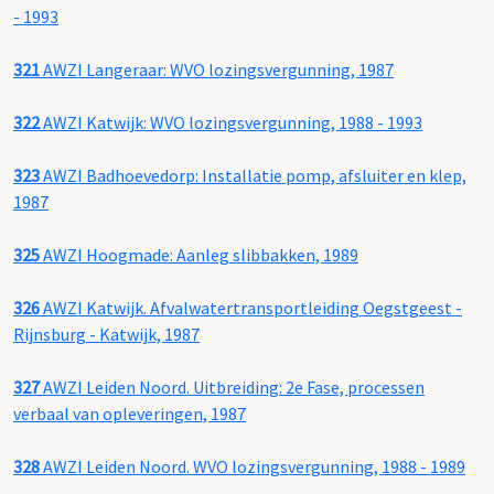
- 1993
321
AWZI Langeraar: WVO lozingsvergunning, 1987
322
AWZI Katwijk: WVO lozingsvergunning, 1988 - 1993
323
AWZI Badhoevedorp: Installatie pomp, afsluiter en klep,
1987
325
AWZI Hoogmade: Aanleg slibbakken, 1989
326
AWZI Katwijk. Afvalwatertransportleiding Oegstgeest -
Rijnsburg - Katwijk, 1987
327
AWZI Leiden Noord. Uitbreiding: 2e Fase, processen
verbaal van opleveringen, 1987
328
AWZI Leiden Noord. WVO lozingsvergunning, 1988 - 1989