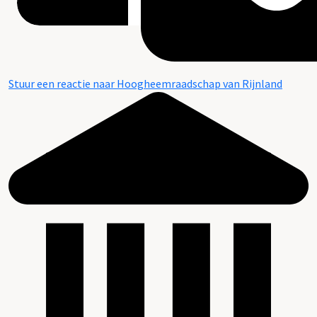
Stuur een reactie naar Hoogheemraadschap van Rijnland