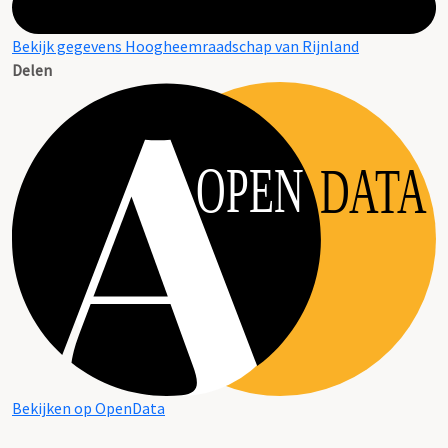
Bekijk gegevens Hoogheemraadschap van Rijnland
Delen
OPEN
DATA
Bekijken op OpenData