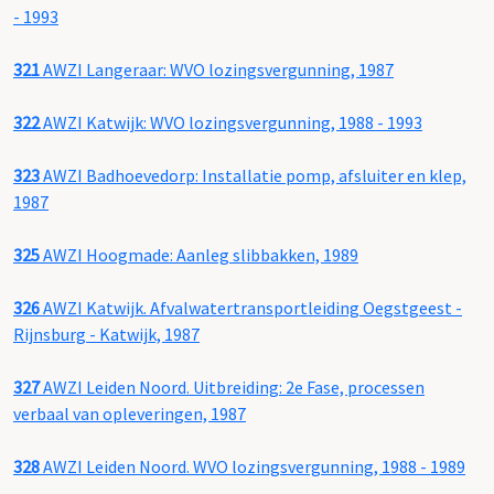
- 1993
321
AWZI Langeraar: WVO lozingsvergunning, 1987
322
AWZI Katwijk: WVO lozingsvergunning, 1988 - 1993
323
AWZI Badhoevedorp: Installatie pomp, afsluiter en klep,
1987
325
AWZI Hoogmade: Aanleg slibbakken, 1989
326
AWZI Katwijk. Afvalwatertransportleiding Oegstgeest -
Rijnsburg - Katwijk, 1987
327
AWZI Leiden Noord. Uitbreiding: 2e Fase, processen
verbaal van opleveringen, 1987
328
AWZI Leiden Noord. WVO lozingsvergunning, 1988 - 1989