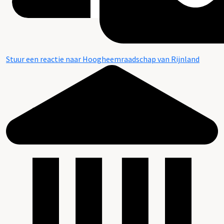
Stuur een reactie naar Hoogheemraadschap van Rijnland