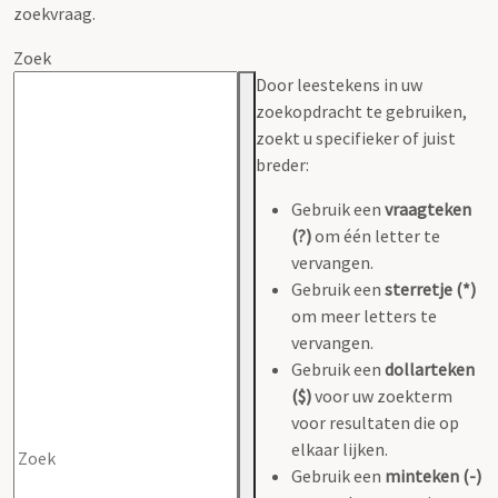
zoekvraag.
Zoek
Door leestekens in uw
zoekopdracht te gebruiken,
zoekt u specifieker of juist
breder:
Gebruik een
vraagteken
(?)
om één letter te
vervangen.
Gebruik een
sterretje (*)
om meer letters te
vervangen.
Gebruik een
dollarteken
($)
voor uw zoekterm
voor resultaten die op
elkaar lijken.
Gebruik een
minteken (-)