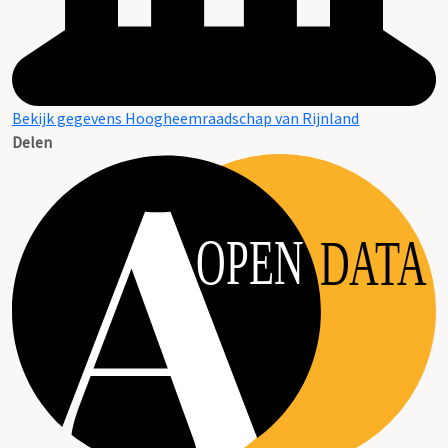
Bekijk gegevens Hoogheemraadschap van Rijnland
Delen
OPEN
DATA