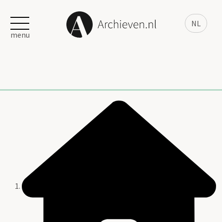
NL
menu