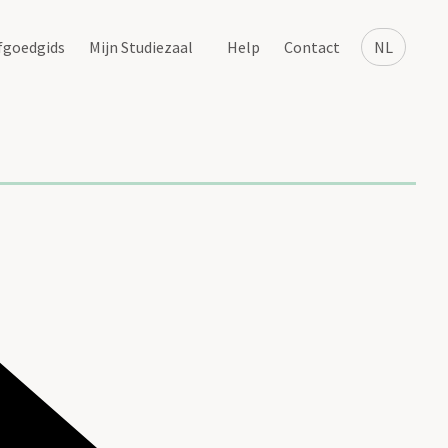
fgoedgids
Mijn Studiezaal
Help
Contact
NL