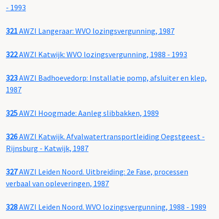
- 1993
321
AWZI Langeraar: WVO lozingsvergunning, 1987
322
AWZI Katwijk: WVO lozingsvergunning, 1988 - 1993
323
AWZI Badhoevedorp: Installatie pomp, afsluiter en klep,
1987
325
AWZI Hoogmade: Aanleg slibbakken, 1989
326
AWZI Katwijk. Afvalwatertransportleiding Oegstgeest -
Rijnsburg - Katwijk, 1987
327
AWZI Leiden Noord. Uitbreiding: 2e Fase, processen
verbaal van opleveringen, 1987
328
AWZI Leiden Noord. WVO lozingsvergunning, 1988 - 1989