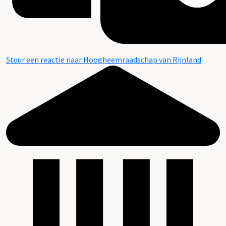
Stuur een reactie naar Hoogheemraadschap van Rijnland