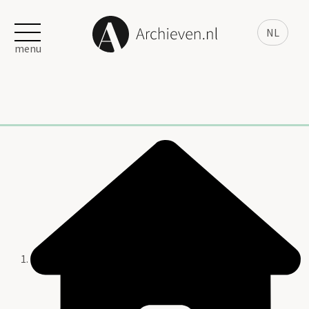
NL
menu