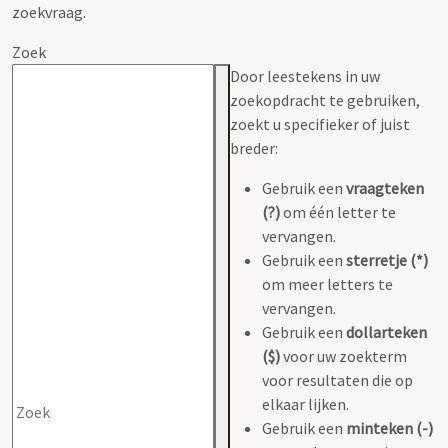
zoekvraag.
Zoek
Door leestekens in uw
zoekopdracht te gebruiken,
zoekt u specifieker of juist
breder:
Gebruik een
vraagteken
(?)
om één letter te
vervangen.
Gebruik een
sterretje (*)
om meer letters te
vervangen.
Gebruik een
dollarteken
($)
voor uw zoekterm
voor resultaten die op
elkaar lijken.
Gebruik een
minteken (-)