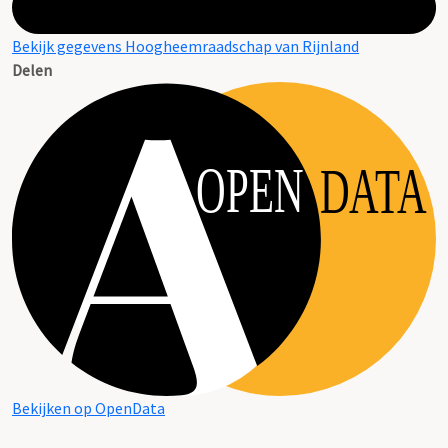
Bekijk gegevens Hoogheemraadschap van Rijnland
Delen
OPEN
DATA
Bekijken op OpenData