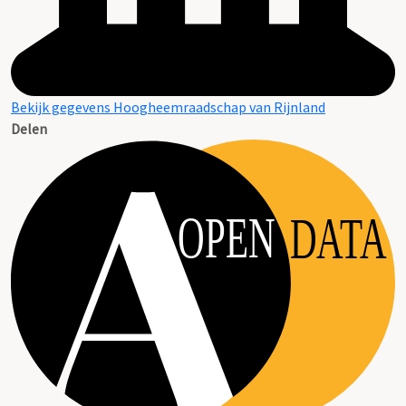
Bekijk gegevens Hoogheemraadschap van Rijnland
Delen
OPEN
DATA