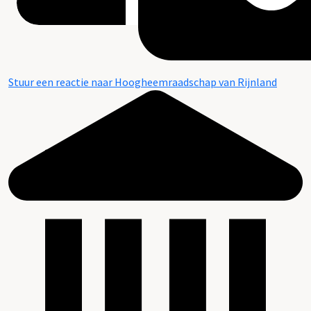
Stuur een reactie naar Hoogheemraadschap van Rijnland