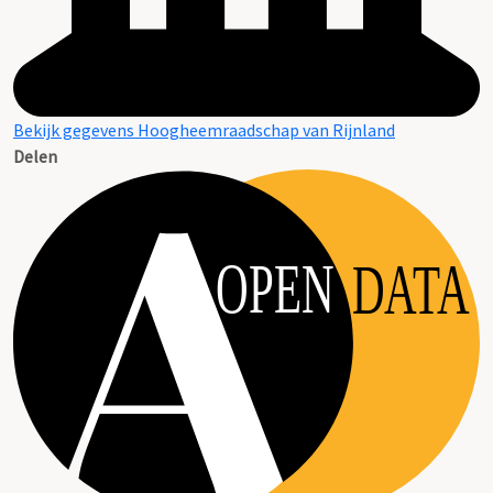
Bekijk gegevens Hoogheemraadschap van Rijnland
Delen
OPEN
DATA