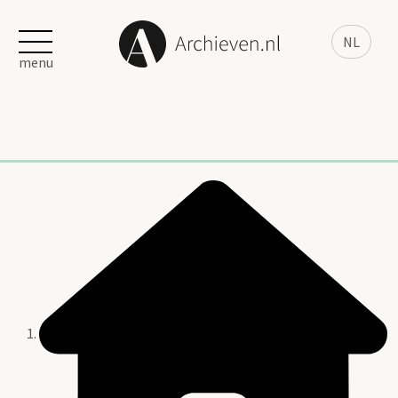
NL
menu