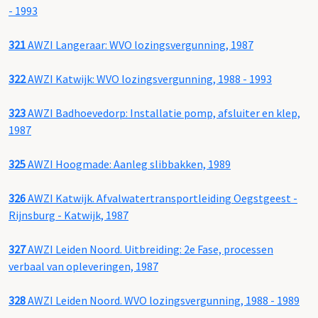
- 1993
321
AWZI Langeraar: WVO lozingsvergunning, 1987
322
AWZI Katwijk: WVO lozingsvergunning, 1988 - 1993
323
AWZI Badhoevedorp: Installatie pomp, afsluiter en klep,
1987
325
AWZI Hoogmade: Aanleg slibbakken, 1989
326
AWZI Katwijk. Afvalwatertransportleiding Oegstgeest -
Rijnsburg - Katwijk, 1987
327
AWZI Leiden Noord. Uitbreiding: 2e Fase, processen
verbaal van opleveringen, 1987
328
AWZI Leiden Noord. WVO lozingsvergunning, 1988 - 1989