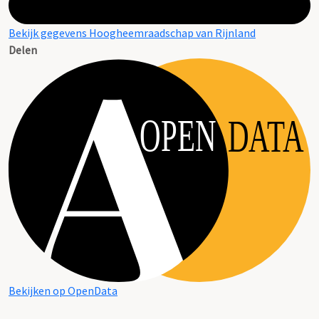
Bekijk gegevens Hoogheemraadschap van Rijnland
Delen
OPEN
DATA
Bekijken op OpenData