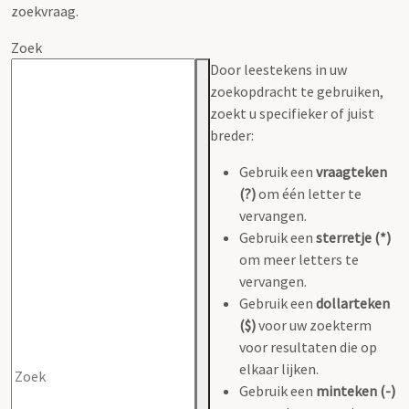
zoekvraag.
Zoek
Door leestekens in uw
zoekopdracht te gebruiken,
zoekt u specifieker of juist
breder:
Gebruik een
vraagteken
(?)
om één letter te
vervangen.
Gebruik een
sterretje (*)
om meer letters te
vervangen.
Gebruik een
dollarteken
($)
voor uw zoekterm
voor resultaten die op
elkaar lijken.
Gebruik een
minteken (-)