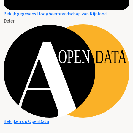
Bekijk gegevens Hoogheemraadschap van Rijnland
Delen
OPEN
DATA
Bekijken op OpenData