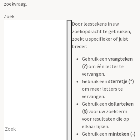
zoekvraag.
Zoek
Door leestekens in uw
zoekopdracht te gebruiken,
zoekt u specifieker of juist
breder:
Gebruik een
vraagteken
(?)
om één letter te
vervangen.
Gebruik een
sterretje (*)
om meer letters te
vervangen.
Gebruik een
dollarteken
($)
voor uw zoekterm
voor resultaten die op
elkaar lijken.
Gebruik een
minteken (-)