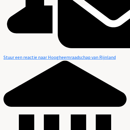
Stuur een reactie naar Hoogheemraadschap van Rijnland