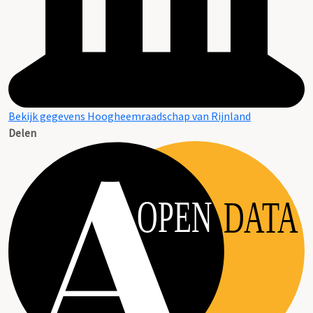
Bekijk gegevens Hoogheemraadschap van Rijnland
Delen
OPEN
DATA