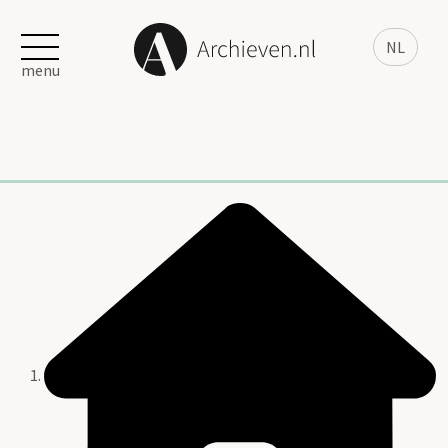
NL
menu