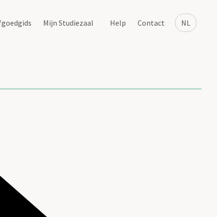
fgoedgids
Mijn Studiezaal
Help
Contact
NL