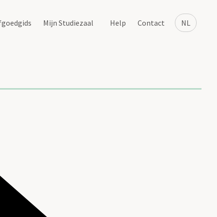
fgoedgids
Mijn Studiezaal
Help
Contact
NL