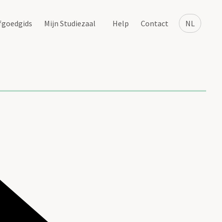
fgoedgids
Mijn Studiezaal
Help
Contact
NL