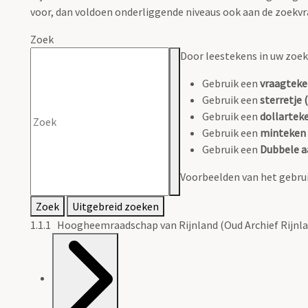
voor, dan voldoen onderliggende niveaus ook aan de zoekvr
Zoek
Door leestekens in uw zoeko
Gebruik een
vraagteke
Gebruik een
sterretje (
Gebruik een
dollarteke
Gebruik een
minteken 
Gebruik een
Dubbele a
Voorbeelden van het gebrui
Zoek
Uitgebreid zoeken
1.1.1 Hoogheemraadschap van Rijnland (Oud Archief Rijnla