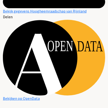
Bekijk gegevens Hoogheemraadschap van Rijnland
Delen
OPEN
DATA
Bekijken op OpenData