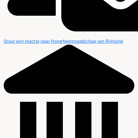
Stuur een reactie naar Hoogheemraadschap van Rijnland