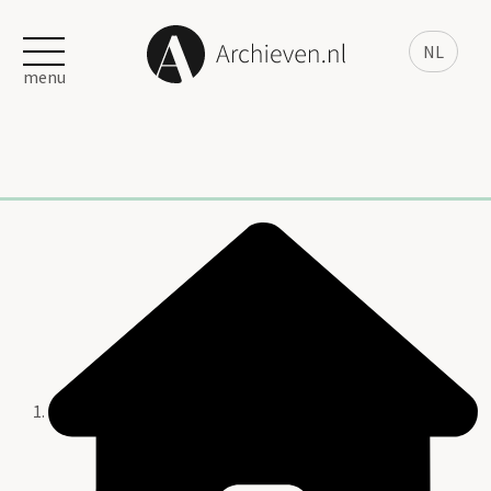
NL
menu