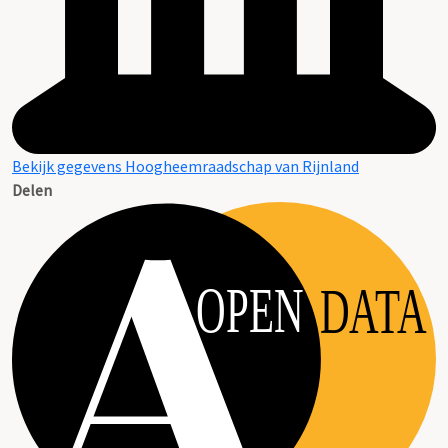
Bekijk gegevens Hoogheemraadschap van Rijnland
Delen
OPEN
DATA