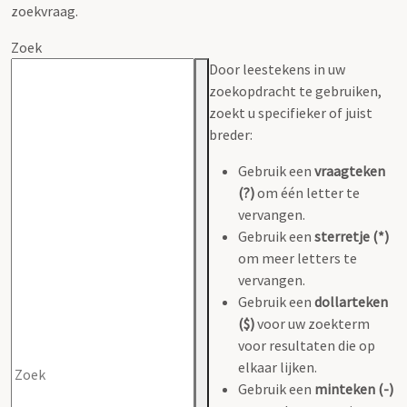
zoekvraag.
Zoek
Door leestekens in uw
zoekopdracht te gebruiken,
zoekt u specifieker of juist
breder:
Gebruik een
vraagteken
(?)
om één letter te
vervangen.
Gebruik een
sterretje (*)
om meer letters te
vervangen.
Gebruik een
dollarteken
($)
voor uw zoekterm
voor resultaten die op
elkaar lijken.
Gebruik een
minteken (-)