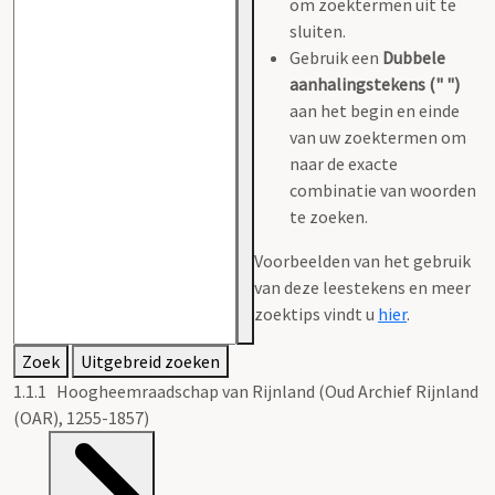
om zoektermen uit te
sluiten.
Gebruik een
Dubbele
aanhalingstekens (" ")
aan het begin en einde
van uw zoektermen om
naar de exacte
combinatie van woorden
te zoeken.
Voorbeelden van het gebruik
van deze leestekens en meer
zoektips vindt u
hier
.
Zoek
Uitgebreid zoeken
1.1.1 Hoogheemraadschap van Rijnland (Oud Archief Rijnland
(OAR), 1255-1857)