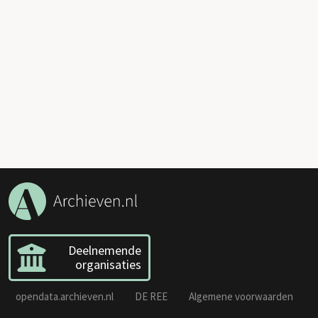
Deelnemende
organisaties
opendata.archieven.nl
DE REE
Algemene voorwaarden