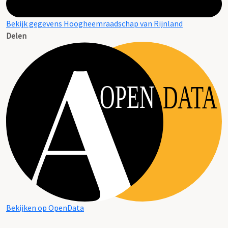
Bekijk gegevens Hoogheemraadschap van Rijnland
Delen
OPEN
DATA
Bekijken op OpenData