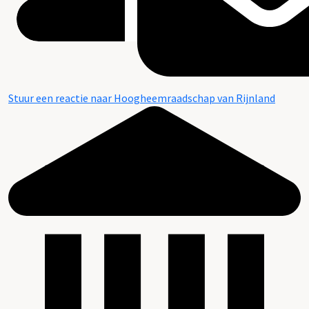
Stuur een reactie naar Hoogheemraadschap van Rijnland