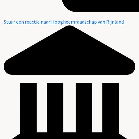
Stuur een reactie naar Hoogheemraadschap van Rijnland