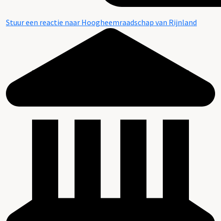
Stuur een reactie naar Hoogheemraadschap van Rijnland