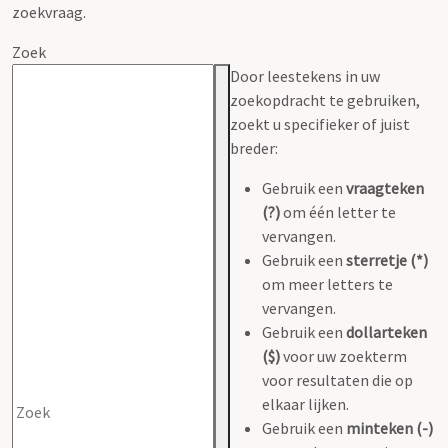
zoekvraag.
Zoek
Door leestekens in uw
zoekopdracht te gebruiken,
zoekt u specifieker of juist
breder:
Gebruik een
vraagteken
(?)
om één letter te
vervangen.
Gebruik een
sterretje (*)
om meer letters te
vervangen.
Gebruik een
dollarteken
($)
voor uw zoekterm
voor resultaten die op
elkaar lijken.
Gebruik een
minteken (-)