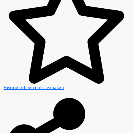
Favoriet of een notitie maken