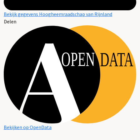
Bekijk gegevens Hoogheemraadschap van Rijnland
Delen
OPEN
DATA
Bekijken op OpenData