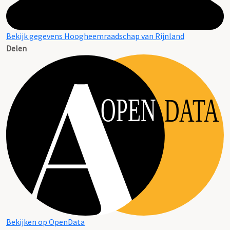
Bekijk gegevens Hoogheemraadschap van Rijnland
Delen
OPEN
DATA
Bekijken op OpenData