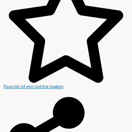
Favoriet of een notitie maken