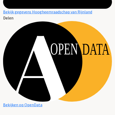
Bekijk gegevens Hoogheemraadschap van Rijnland
Delen
OPEN
DATA
Bekijken op OpenData