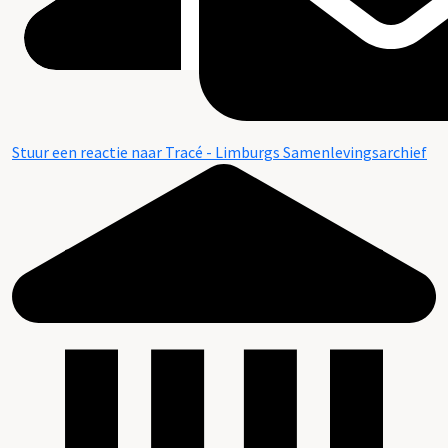
Stuur een reactie naar Tracé - Limburgs Samenlevingsarchief