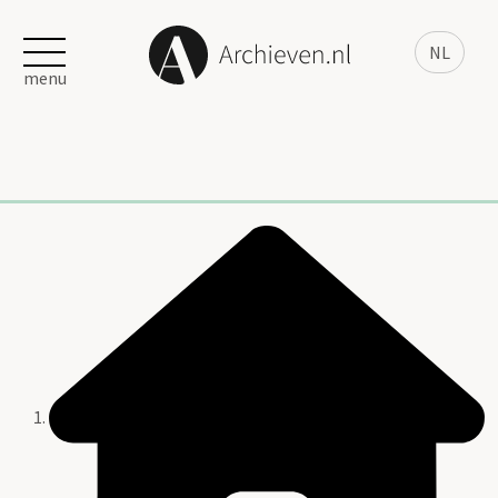
NL
menu