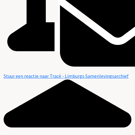
Stuur een reactie naar Tracé - Limburgs Samenlevingsarchief