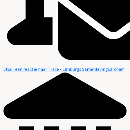
Stuur een reactie naar Tracé - Limburgs Samenlevingsarchief