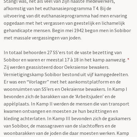
Stangl was, net als veel van zijn naaste medewerkers,
afkomstig van het euthanasieprogramma T4. Bij de
uitvoering van dit euthanasieprogramma had men ervaring
opgedaan met het vergassen van geestelijk en lichamelijk
gehandicapte mensen. Begin mei 1942 begon men in Sobibor
met massale vergassingen van joden.
In totaal behoorden 27 SS'ers tot de vaste bezetting van
Sobibor en waren er meestal 17 à 18 in het kamp aanwezig.
*
Zij werden geassisteerd door Oekraïense bewakers.
Vernietigingskamp Sobibor bestond uit vijf kampgedeelten.
Er was een “Vorlager" met het aankomstplatform en de
woonruimten van SS’ers en Oekraïense bewakers. In Kamp I
bevonden zich de barakken van de ‘Arbeitsjuden’ en de
appèlplaats. In Kamp II werden de mensen die van transport
kwamen ontvangen en moesten ze hun bezittingen en
kleding achterlaten. In Kamp III bevonden zich de gaskamers
van Sobibor, de massagraven van de slachtoffers en de
woonbarakken van de joden die daar moesten werken. Kamp