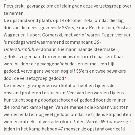
Petsjerski, gevraagd om de leiding van deze verzetsgroep over
te nemen.
De opstand vond plaats op 14 oktober 1943, omdat die dag
drie van de meest gevreesde SS’ers, Franz Reichleitner, Gustav
Wagner en Hubert Gomerski, met verlof waren. Tegen vier uur
's middags werd waarnemend commandant
SS-
Untersturmführer
Johann Niemann naar de kleermakerij
gelokt, zogenaamd om een nieuw uniform te passen. Daar
werd hij door de gevangene Yehuda Lerner met een bijl
gedood. Vervolgens werden nog elf SS’ers en twee bewakers
door de verzetsgroep gedood
*
.
De meeste gevangenen van Sobibor hebben tijdens de
opstand proberen te vluchten. Veel van hen werden tijdens
hun vluchtpoging doodgeschoten of gedood door de mijnen
die rond het kamp lagen. Van de mensen die konden vluchten
werden er later nog veel gedood omdat ze tijdens klopjachten
werden ontdekt of verraden door Polen. Van de 650 aanwezige
joden in het kamp hebben 47 mensen de opstand overleefd.