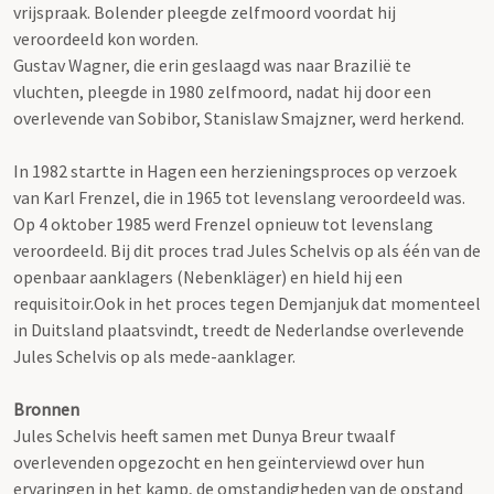
vrijspraak. Bolender pleegde zelfmoord voordat hij
veroordeeld kon worden.
Gustav Wagner, die erin geslaagd was naar Brazilië te
vluchten, pleegde in 1980 zelfmoord, nadat hij door een
overlevende van Sobibor, Stanislaw Smajzner, werd herkend.
In 1982 startte in Hagen een herzieningsproces op verzoek
van Karl Frenzel, die in 1965 tot levenslang veroordeeld was.
Op 4 oktober 1985 werd Frenzel opnieuw tot levenslang
veroordeeld. Bij dit proces trad Jules Schelvis op als één van de
openbaar aanklagers (Nebenkläger) en hield hij een
requisitoir.Ook in het proces tegen Demjanjuk dat momenteel
in Duitsland plaatsvindt, treedt de Nederlandse overlevende
Jules Schelvis op als mede-aanklager.
Bronnen
Jules Schelvis heeft samen met Dunya Breur twaalf
overlevenden opgezocht en hen geïnterviewd over hun
ervaringen in het kamp, de omstandigheden van de opstand