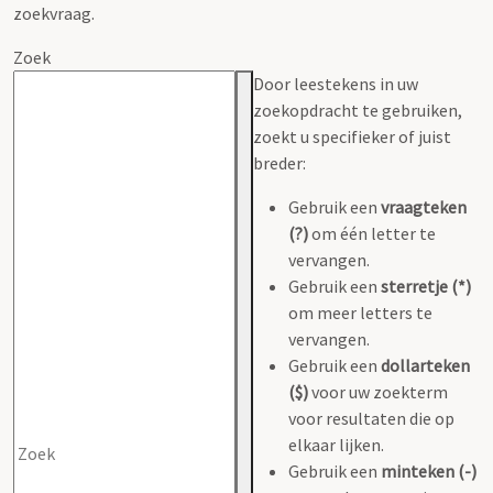
zoekvraag.
Zoek
Door leestekens in uw
zoekopdracht te gebruiken,
zoekt u specifieker of juist
breder:
Gebruik een
vraagteken
(?)
om één letter te
vervangen.
Gebruik een
sterretje (*)
om meer letters te
vervangen.
Gebruik een
dollarteken
($)
voor uw zoekterm
voor resultaten die op
elkaar lijken.
Gebruik een
minteken (-)