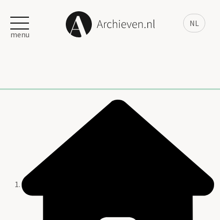
NL
menu