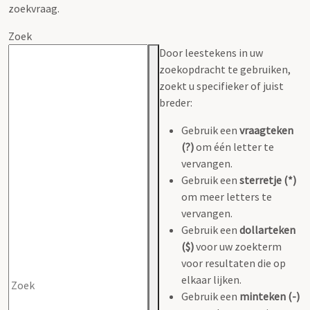
zoekvraag.
Zoek
Door leestekens in uw
zoekopdracht te gebruiken,
zoekt u specifieker of juist
breder:
Gebruik een
vraagteken
(?)
om één letter te
vervangen.
Gebruik een
sterretje (*)
om meer letters te
vervangen.
Gebruik een
dollarteken
($)
voor uw zoekterm
voor resultaten die op
elkaar lijken.
Gebruik een
minteken (-)