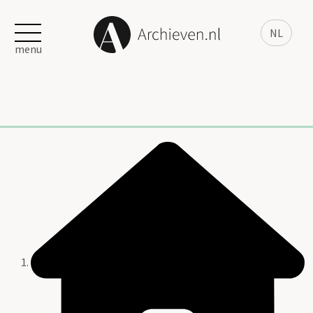
NL
menu