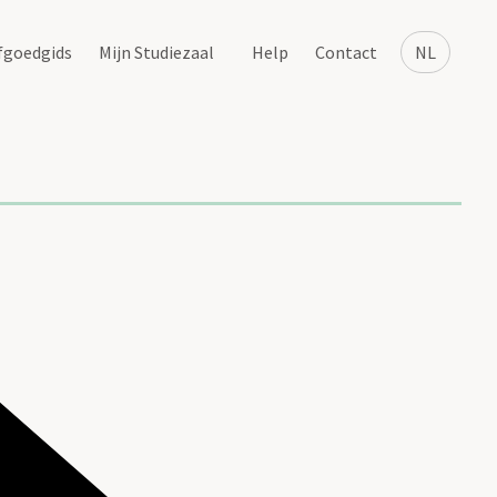
fgoedgids
Mijn Studiezaal
Help
Contact
NL