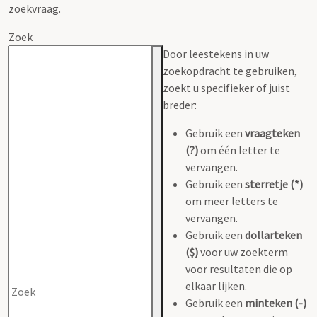
zoekvraag.
Zoek
Door leestekens in uw
zoekopdracht te gebruiken,
zoekt u specifieker of juist
breder:
Gebruik een
vraagteken
(?)
om één letter te
vervangen.
Gebruik een
sterretje (*)
om meer letters te
vervangen.
Gebruik een
dollarteken
($)
voor uw zoekterm
voor resultaten die op
elkaar lijken.
Gebruik een
minteken (-)