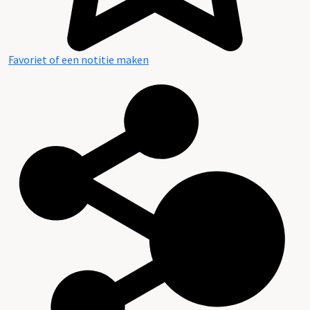
Favoriet of een notitie maken