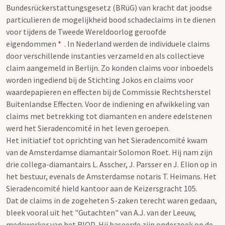
Bundesrückerstattungsgesetz (BRüG) van kracht dat joodse
particulieren de mogelijkheid bood schadeclaims in te dienen
voor tijdens de Tweede Wereldoorlog geroofde
eigendommen
*
. In Nederland werden de individuele claims
door verschillende instanties verzameld en als collectieve
claim aangemeld in Berlijn. Zo konden claims voor inboedels
worden ingediend bij de Stichting Jokos en claims voor
waardepapieren en effecten bij de Commissie Rechtsherstel
Buitenlandse Effecten. Voor de indiening en afwikkeling van
claims met betrekking tot diamanten en andere edelstenen
werd het Sieradencomité in het leven geroepen.
Het initiatief tot oprichting van het Sieradencomité kwam
van de Amsterdamse diamantair Solomon Roet. Hij nam zijn
drie collega-diamantairs L. Asscher, J. Parsser en J. Elion op in
het bestuur, evenals de Amsterdamse notaris T. Heimans. Het
Sieradencomité hield kantoor aan de Keizersgracht 105.
Dat de claims in de zogeheten S-zaken terecht waren gedaan,
bleek vooral uit het "Gutachten" van A.J. van der Leeuw,
medewerker van het RIOD. Hij baseerde zijn onderzoek op de