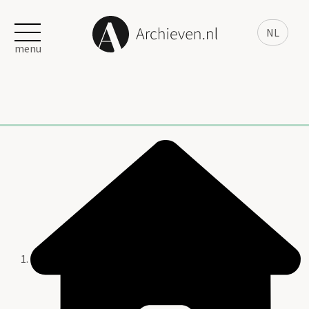
NL
menu