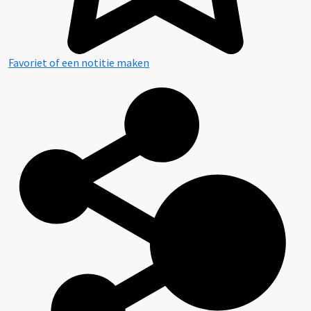
Favoriet of een notitie maken