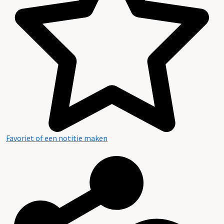
Favoriet of een notitie maken