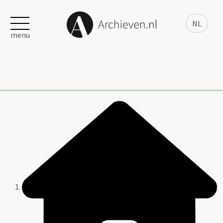
NL
menu