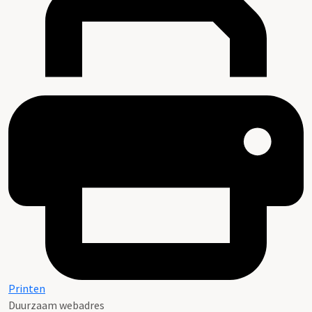
Regestenlijst, D.P.M. Graswinckel en G.M. van Aalst,
1990
Printen
Duurzaam webadres