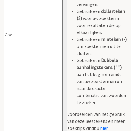
vervangen.
Gebruik een
dollarteken
($)
voor uw zoekterm
voor resultaten die op
elkaar lijken.
Gebruik een
minteken (-)
om zoektermen uit te
sluiten.
Gebruik een
Dubbele
aanhalingstekens (" ")
aan het begin en einde
van uw zoektermen om
naar de exacte
combinatie van woorden
te zoeken.
Voorbeelden van het gebruik
van deze leestekens en meer
zoektips vindt u
hier
.