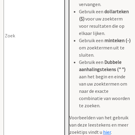
vervangen.
Gebruik een
dollarteken
($)
voor uw zoekterm
voor resultaten die op
elkaar lijken.
Gebruik een
minteken (-)
om zoektermen uit te
sluiten.
Gebruik een
Dubbele
aanhalingstekens (" ")
aan het begin en einde
van uw zoektermen om
naar de exacte
combinatie van woorden
te zoeken.
Voorbeelden van het gebruik
van deze leestekens en meer
zoektips vindt u
hier
.