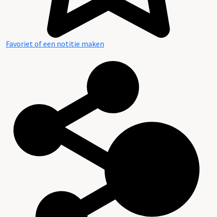
Favoriet of een notitie maken