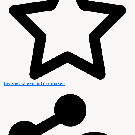
Favoriet of een notitie maken