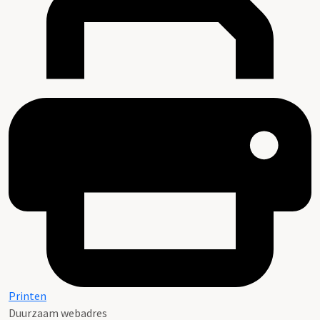
Regestenlijst, D.P.M. Graswinckel en G.M. van Aalst,
1990
Printen
Duurzaam webadres