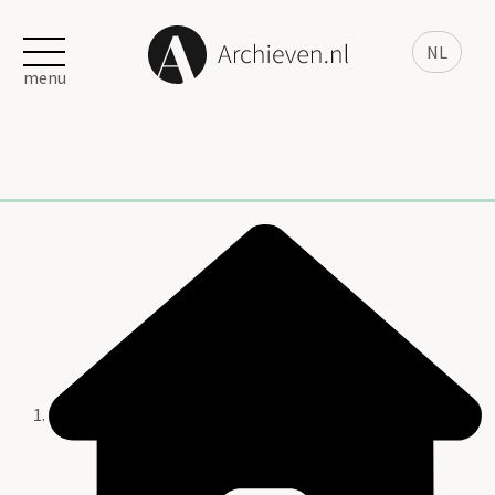
NL
menu